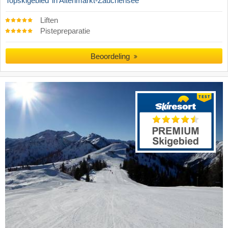
Topskigebied
in Altenmarkt-Zauchensee
Liften
Pistepreparatie
Beoordeling