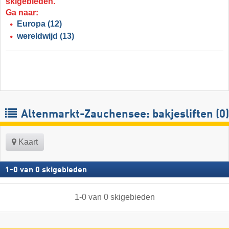
skigebieden.
Ga naar:
Europa
(12)
wereldwijd
(13)
Altenmarkt-Zauchensee: bakjesliften (0)
Kaart
1
-
0
van
0
skigebieden
1
-
0
van
0
skigebieden