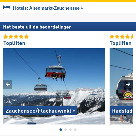
Hotels: Altenmarkt-Zauchensee
Het beste uit de beoordelingen
Topliften
Topliften
Zauchensee/​Flachauwinkl
Radstadt/