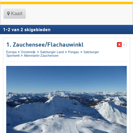
Kaart
1
-
2
van
2
skigebieden
1. Zauchensee/​Flachauwinkl
Europa
Oostenrijk
Salzburger Land
Pongau
Salzburger
Sportwelt
Altenmarkt-Zauchensee