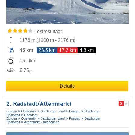
Testresultaat
1176 m
(
1000 m
-
2176 m
)
45 km
23,5 km
17,2 km
4,3 km
16 liften
€ 75,-
Details
2. Radstadt/​Altenmarkt
Europa
Oostenrijk
Salzburger Land
Pongau
Salzburger
Sportwelt
Radstadt
Europa
Oostenrijk
Salzburger Land
Pongau
Salzburger
Sportwelt
Altenmarkt-Zauchensee