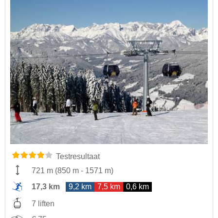
Testresultaat
721 m
(
850 m
-
1571 m
)
17,3 km
9,2 km
7,5 km
0,6 km
7 liften