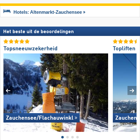
Hotels: Altenmarkt-Zauchensee
Het beste uit de beoordelingen
Topsneeuwzekerheid
Topliften
Zauchensee/​Flachauwinkl
Zauchens