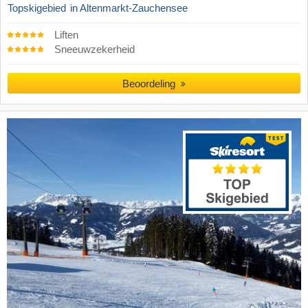
Topskigebied
in Altenmarkt-Zauchensee
Liften
Sneeuwzekerheid
Beoordeling