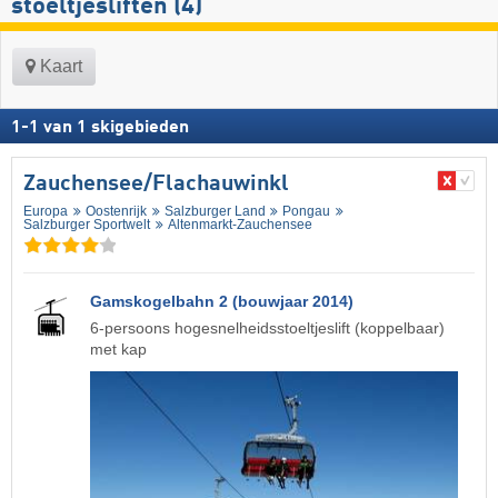
stoeltjesliften (4)
Kaart
1
-
1
van
1
skigebieden
Zauchensee/​Flachauwinkl
Europa
Oostenrijk
Salzburger Land
Pongau
Salzburger Sportwelt
Altenmarkt-Zauchensee
Gamskogelbahn 2 (bouwjaar 2014)
6-persoons hogesnelheidsstoeltjeslift (koppelbaar)
met kap