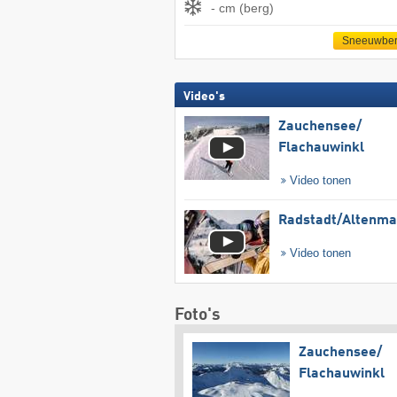
- cm (berg)
Sneeuwber
Video's
Zauchensee/​
Flachauwinkl
Video tonen
Radstadt/​Altenma
Video tonen
Foto's
Zauchensee/​
Flachauwinkl