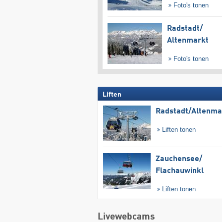
Foto's tonen
Radstadt/​
Altenmarkt
Foto's tonen
Liften
Radstadt/​Altenma
Liften tonen
Zauchensee/​
Flachauwinkl
Liften tonen
Livewebcams