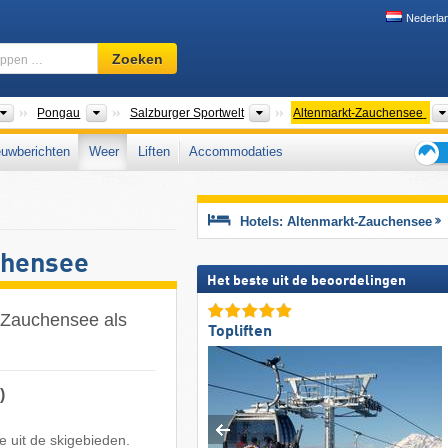
Nederla
Skigebied,
Zoeken
regio,
begrippen
…
Bondsstaten
Gouwen
Toerismeregio's
Pongau
Salzburger Sportwelt
Altenmarkt-Zauchensee
uwberichten
Weer
Liften
Accommodaties
Tips
voor
de
Hotels: Altenmarkt-Zauchensee
skiva
chensee
Het beste uit de beoordelingen
-Zauchensee als
Topliften
)
 uit de skigebieden.