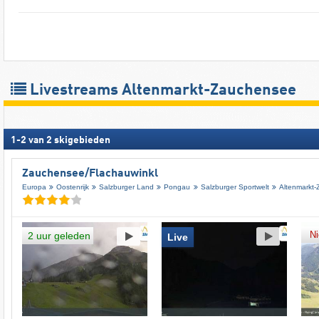
Livestreams Altenmarkt-Zauchensee
1
-
2
van
2
skigebieden
Zauchensee/​Flachauwinkl
Europa
Oostenrijk
Salzburger Land
Pongau
Salzburger Sportwelt
Altenmarkt
Ni
2 uur geleden
Live