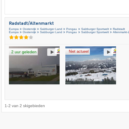
Radstadt/​Altenmarkt
Europa
Oostenrijk
Salzburger Land
Pongau
Salzburger Sportwelt
Radstadt
Europa
Oostenrijk
Salzburger Land
Pongau
Salzburger Sportwelt
Altenmarkt
Niet actueel
2 uur geleden
1
-
2
van
2
skigebieden