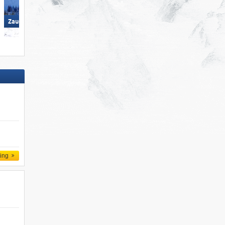
Zauchensee/​Flachauwinkl
Zauchensee/​Flachauwinkl
ling