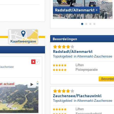
Radstadt/​Altenmarkt
Beoordelingen
Kaartweergave
Radstadt/​Altenmarkt
Topskigebied
in Altenmarkt-Zauchensee
Liften
-Zauchensee
Pistepreparatie
Beoorde
et actueel
Zauchensee/​Flachauwinkl
Topskigebied
in Altenmarkt-Zauchensee
Liften
Sneeuwzekerheid