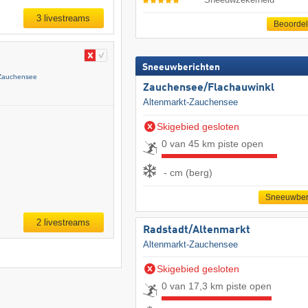
3 livestreams
Beoorde
Sneeuwberichten
-Zauchensee
Zauchensee/​Flachauwinkl
Altenmarkt-Zauchensee
Skigebied gesloten
0 van 45 km piste open
- cm (berg)
Sneeuwber
2 livestreams
Radstadt/​Altenmarkt
Altenmarkt-Zauchensee
Skigebied gesloten
0 van 17,3 km piste open