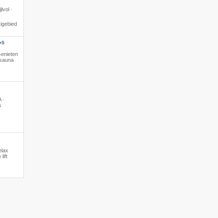
lvol ·
igebied
S
*
 Genieten
 sauna
 ·
s
elax
lift