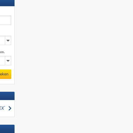
mm.
eken
zoeken