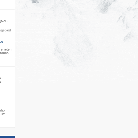
lvol ·
igebied
S
*
 Genieten
 sauna
 ·
s
elax
lift