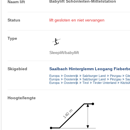
Babylift Schönleiten-Mittelstation
Naam lift
Status
lift gesloten en niet vervangen
Type
Sleeplift/babyllift
Skigebied
Saalbach Hinterglemm Leogang Fieberbr
Europa
Oostenrijk
Salzburger Land
Pinzgau
Gl
Europa
Oostenrijk
Salzburger Land
Pinzgau
Sa
Europa
Oostenrijk
Tirol
Tiroler Unterland
Kitzbü
Hoogte/lengte
140 m