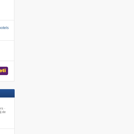
otels
rs ·
j de