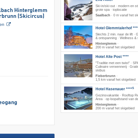
Ski-in/ski-out · modern en stij
albach Hinterglemm
grote spa · toplocatie
Saalbach
·
0 m vanaf het sk
brunn (Skicircus)
ven
Hotel Glemmtalerhof ***
Slechts 2 min. naar de lift ·
& ontspanning · Wellness &
Hinterglemm
·
200 m vanaf het skigebied
Hotel Alte Post ****
"Traditie met een twist" · SPA
Culinaire verwennerij · Grati
skibus
Fieberbrunn
·
1,5 km vanaf het skigebied
S
Hotel Hasenauer ****
Gezinsvakantie · Rooftop R
Area · op loopafstand van de 
Leogang
Hinterglemm
·
200 m vanaf het skigebied