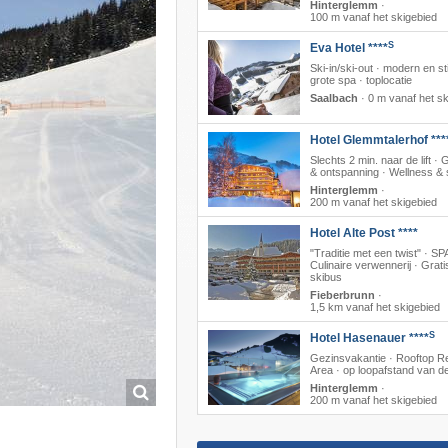
Hinterglemm
·
100 m vanaf het skigebied
S
Eva Hotel ****
Ski-in/ski-out · modern en stij
grote spa · toplocatie
Saalbach
·
0 m vanaf het sk
Hotel Glemmtalerhof ***
Slechts 2 min. naar de lift ·
& ontspanning · Wellness &
Hinterglemm
·
200 m vanaf het skigebied
Hotel Alte Post ****
"Traditie met een twist" · SPA
Culinaire verwennerij · Grati
skibus
Fieberbrunn
·
1,5 km vanaf het skigebied
S
Hotel Hasenauer ****
Gezinsvakantie · Rooftop R
Area · op loopafstand van de 
Hinterglemm
·
200 m vanaf het skigebied