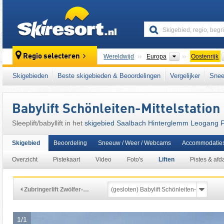
skiresort
Continenten
Regio selecteren
Wereldwijd
Europa
Oostenrijk
Continenten
Wereldwijd
Europa
Oostenrijk
Skigebieden
Beste skigebieden & Beoordelingen
Vergelijker
Snee
Continenten
Wereldwijd
Europa
Oostenrijk
Dit skigebied ligt ook in:
Leoganger Tal
,
Alp
Babylift Schönleiten-Mittelstation 
Epic Pass
,
Tiroler Alpen
,
centrale deel van d
Sleeplift/babyllift in het
skigebied Saalbach Hinterglemm Leogang Fi
oostelijk deel van de Alpen
,
Alpen
,
West-Eu
Skigebied
Beoordeling
Sneeuw / Weer / Webcams
Accommodatie
Overzicht
Pistekaart
Video
Foto's
Liften
Pistes & afd
Zubringerlift Zwölfer-…
1/1