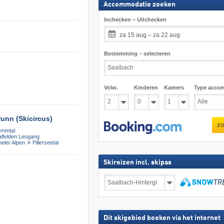
Accommodatie zoeken
Inchecken – Uitchecken
za 15 aug – za 22 aug
Bestemming – selecteren
Volw.
Kinderen
Kamers
Type acco
unn (Skicircus)
zo
emmtal
alfelden Leogang
heler Alpen
Pillerseetal
Skireizen incl. skipas
Skireizen
incl.
skipas
zoeken
Dit skigebied boeken via het internet