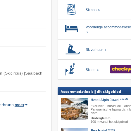
Skipas
Voordelige accommodaties/h
Skiverhuur
Skiles
 (Skicircus) [Saalbach
Accommodaties bij dit skigebied
S
Hotel Alpin Juwel ****
erbrunn
meer
Exclusief - Individueel - Ande
Panoramische ligging dicht bi
piste
Hinterglemm
·
100 m vanaf het skigebied
S
Eva Hotel ****