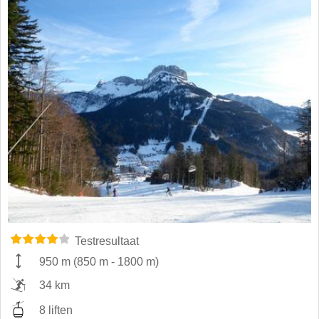
Testresultaat
950 m
(
850 m
-
1800 m
)
34 km
8 liften