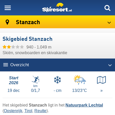
skiresort
Stanzach
Skigebied Stanzach
940 - 1.049 m
Skiën, snowboarden en skivakantie
Overzicht
Start
2026
km
19
dec
0/1,7
- cm
13/23°C
»
Het skigebied
Stanzach
ligt in het
Natuurpark Lechtal
(
Oostenrijk
,
Tirol
,
Reutte
).