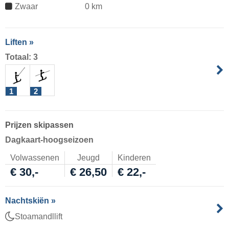
Zwaar
0 km
Liften »
Totaal: 3
1
2
Prijzen skipassen
Dagkaart-hoogseizoen
Volwassenen
Jeugd
Kinderen
€ 30,-
€ 26,50
€ 22,-
Nachtskiën »
Stoamandllift