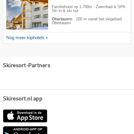
Familiehotel op 1.700m · Zwembad & SPA ·
Ski in & ski out
Obertauern
·
200 m vanaf het skigebied
Obertauern
Nog meer tophotels
Skiresort-Partners
Skiresort.nl app
App
Store
Google