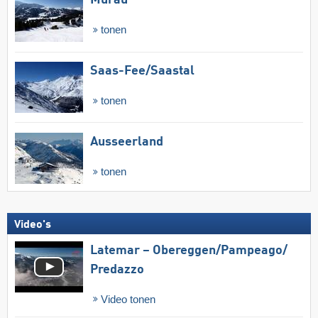
Murau
tonen
Saas-Fee/​Saastal
tonen
Ausseerland
tonen
Video's
Latemar – Obereggen/​Pampeago/​
Predazzo
Video tonen