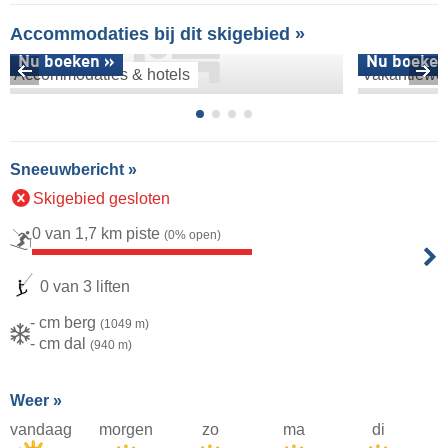
Accommodaties bij dit skigebied »
Nu boeken »
Nu boeken
Accommodaties & hotels
Vakantiewo
Sneeuwbericht »
Skigebied gesloten
0 van 1,7 km piste
(0% open)
0 van 3 liften
- cm berg
(1049 m)
- cm dal
(940 m)
Weer »
vandaag
morgen
zo
ma
di