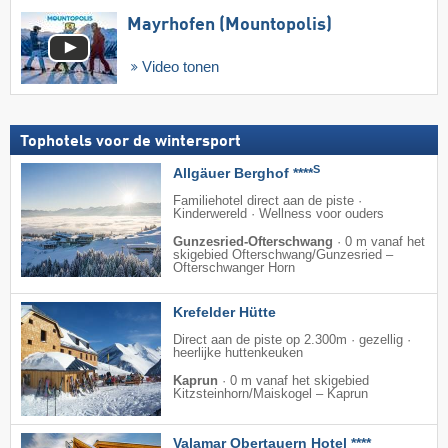
Mayrhofen (Mountopolis)
Video tonen
Tophotels voor de wintersport
S
Allgäuer Berghof ****
Familiehotel direct aan de piste ·
Kinderwereld · Wellness voor ouders
Gunzesried-Ofterschwang
·
0 m vanaf het
skigebied Ofterschwang/​Gunzesried –
Ofterschwanger Horn
Krefelder Hütte
Direct aan de piste op 2.300m · gezellig ·
heerlijke huttenkeuken
Kaprun
·
0 m vanaf het skigebied
Kitzsteinhorn/​Maiskogel – Kaprun
Valamar Obertauern Hotel ****