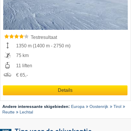
Testresultaat
1350 m
(
1400 m
-
2750 m
)
75 km
11 liften
€ 65,-
Details
Andere interessante skigebieden:
Europa
Oostenrijk
Tirol
Reutte
Lechtal