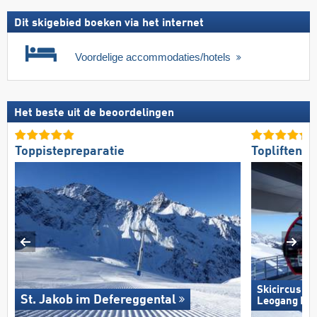
Dit skigebied boeken via het internet
Voordelige accommodaties/hotels
Het beste uit de beoordelingen
Toppistepreparatie
Topliften
Skicircus S
St. Jakob im Defereggental
Leogang Fi