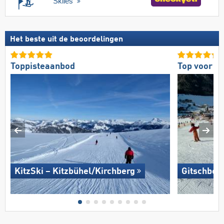
Skiles
Het beste uit de beoordelingen
Toppisteaanbod
Top voor g
KitzSki – Kitzbühel/​Kirchberg
Gitschberg