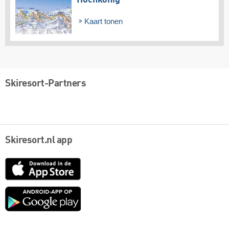
Kaart tonen
Skiresort-Partners
Skiresort.nl app
App
Store
Google
play