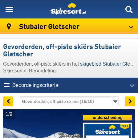
skiresort
Stubaier Gletscher
Gevorderden, off-piste skiërs Stubaier
Gletscher
Gevorderden, off-piste skiërs in het
skigebied Stubaier Gletscher
Skiresort.nl Beoordeling
Beoordelingscriteria
1/9
onderscheiding