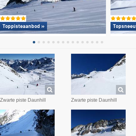
Toppisteaanbod »
Topsneeu
Zwarte piste Daunhill
Zwarte piste Daunhill