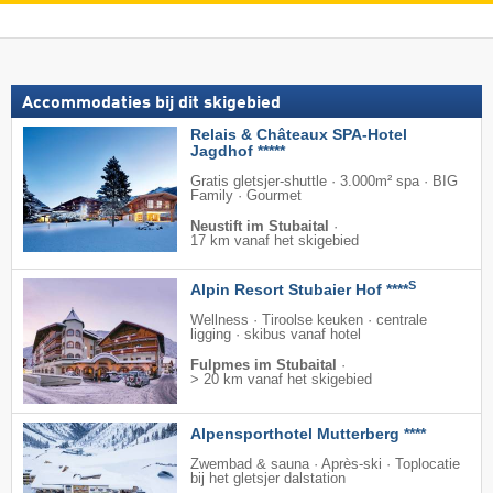
Accommodaties bij dit skigebied
Relais & Châteaux SPA-Hotel
Jagdhof *****
Gratis gletsjer-shuttle · 3.000m² spa · BIG
Family · Gourmet
Neustift im Stubaital
·
17 km vanaf het skigebied
S
Alpin Resort Stubaier Hof ****
Wellness · Tiroolse keuken · centrale
ligging · skibus vanaf hotel
Fulpmes im Stubaital
·
> 20 km vanaf het skigebied
Alpensporthotel Mutterberg ****
Zwembad & sauna · Après-ski · Toplocatie
bij het gletsjer dalstation