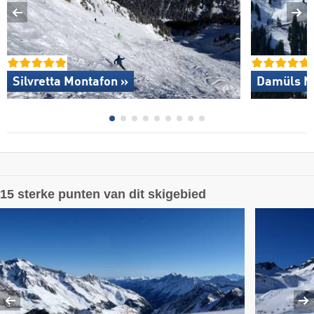
Silvretta Montafon »
Damüls M
15 sterke punten van dit skigebied