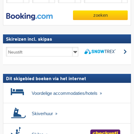
zoeken
Skireizen incl. skipas
Skireizen
zo
incl.
zoeken
skipas
Dit skigebied boeken via het internet
Voordelige accommodaties/hotels
Skiverhuur