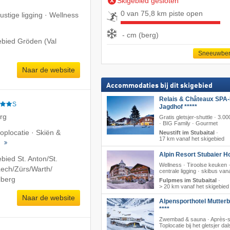
Skigebied gesloten
0 van 75,8 km piste open
ustige ligging · Wellness
- cm (berg)
ebied Gröden (Val
Sneeuwber
Naar de website
Accommodaties bij dit skigebied
Relais & Châteaux SPA-
S
Jagdhof *****
erg
Gratis gletsjer-shuttle · 3.0
· BIG Family · Gourmet
toplocatie · Skiën &
Neustift im Stubaital
·
17 km vanaf het skigebied
g
Alpin Resort Stubaier Ho
bied St. Anton/​St.
Wellness · Tiroolse keuken 
ech/​Zürs/​Warth/​
centrale ligging · skibus vana
lberg
Fulpmes im Stubaital
·
> 20 km vanaf het skigebied
Naar de website
Alpensporthotel Mutter
****
Zwembad & sauna · Après-s
Toplocatie bij het gletsjer dal