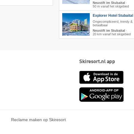
Neustift im Stubaital
·
50 m vanaf het skigebied
Explorer Hotel Stubaital
Ongecompliceerd, trendy &
betaalbaar
Neustift im Stubaital
·
20 km vanaf het skigebied
Skiresort.nl app
App
Store
Goog
play
Reclame maken op Skiresort