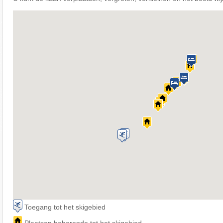
Toegang tot het skigebied
Plaatsen behorende tot het skigebied