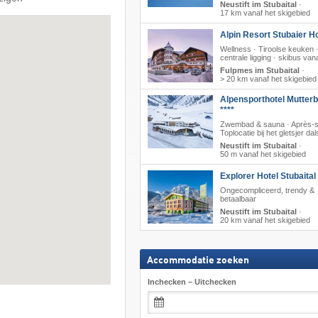
Neustift im Stubaital
·
17 km vanaf het skigebied
Alpin Resort Stubaier Ho
Wellness · Tiroolse keuken 
centrale ligging · skibus vana
Fulpmes im Stubaital
·
> 20 km vanaf het skigebied
Alpensporthotel Mutter
****
Zwembad & sauna · Après-s
Toplocatie bij het gletsjer dal
Neustift im Stubaital
·
50 m vanaf het skigebied
Explorer Hotel Stubaital
Ongecompliceerd, trendy &
betaalbaar
Neustift im Stubaital
·
20 km vanaf het skigebied
Accommodatie zoeken
Inchecken – Uitchecken