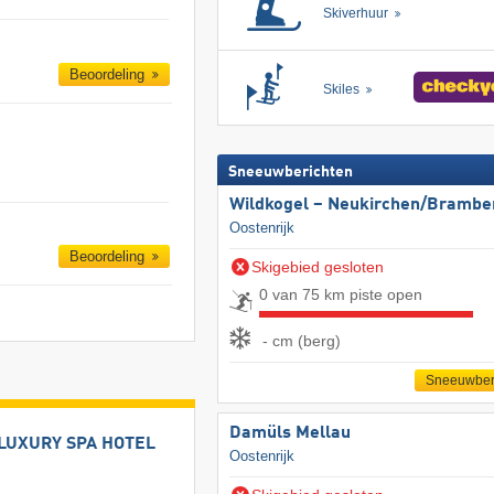
Skiverhuur
Beoordeling
Skiles
Sneeuwberichten
Wildkogel – Neukirchen/​Brambe
Oostenrijk
Beoordeling
Skigebied gesloten
0 van 75 km piste open
- cm (berg)
Sneeuwber
Damüls Mellau
LUXURY SPA HOTEL
Oostenrijk