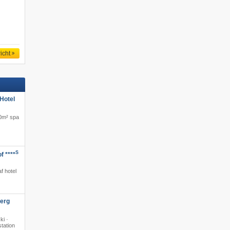
icht
Hotel
00m² spa
S
f ****
·
f hotel
berg
ki ·
station