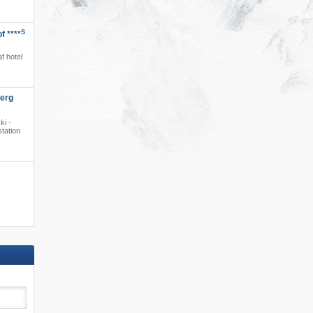
S
f ****
·
f hotel
berg
ki ·
station