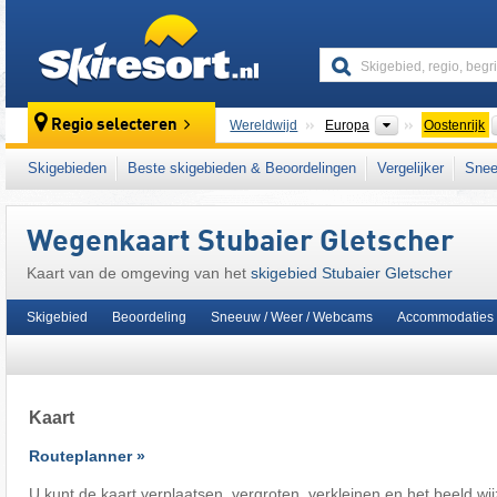
skiresort
Continenten
Regio selecteren
Wereldwijd
Europa
Oostenrijk
Dit skigebied ligt ook in:
5 Tiroolse gletsjers
,
Skigebieden
Beste skigebieden & Beoordelingen
Vergelijker
Snee
Snow Card Tirol
,
Tiroler Alpen
,
centrale dee
oostelijk deel van de Alpen
,
Alpen
,
West-Eu
Wegenkaart Stubaier Gletscher
Kaart van de omgeving van het
skigebied Stubaier Gletscher
Skigebied
Beoordeling
Sneeuw / Weer / Webcams
Accommodaties
Kaart
Routeplanner »
U kunt de kaart verplaatsen, vergroten, verkleinen en het beeld wi