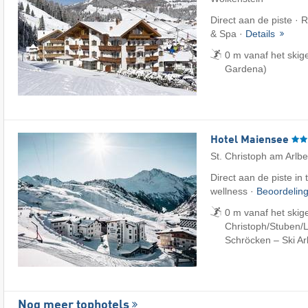
Direct aan de piste · R
& Spa ·
Details
0 m vanaf het skig
Gardena)
Hotel Maiensee
St. Christoph am Arlb
Direct aan de piste in 
wellness ·
Beoordelin
0 m vanaf het skige
Christoph/​Stuben/​L
Schröcken – Ski Ar
Nog meer tophotels