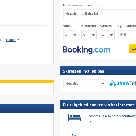
Bestemming – selecteren
Volw.
Kinderen
Kamers
Type acco
m),
meer
zo
Skireizen incl. skipas
Skireizen
incl.
skipas
zoeken
Dit skigebied boeken via het internet
Voordelige accommodaties/h