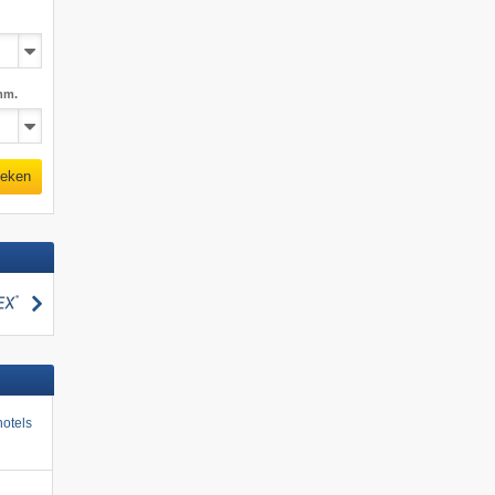
mm.
eken
zoeken
otels