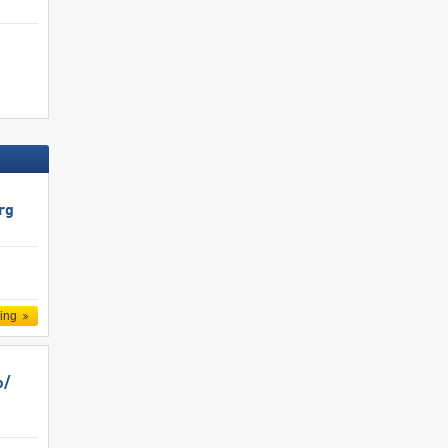
rg
ling
/​