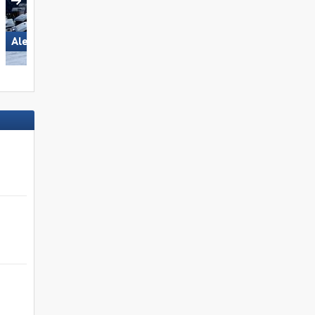
Aletsch Arena
St. Jakob im Defereggental