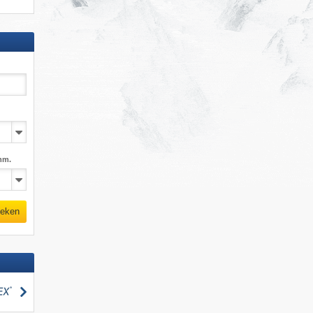
mm.
eken
zoeken