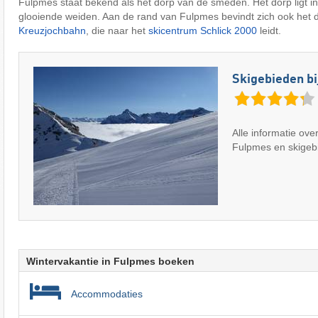
Fulpmes staat bekend als het dorp van de smeden. Het dorp ligt i
glooiende weiden. Aan de rand van Fulpmes bevindt zich ook het d
Kreuzjochbahn
, die naar het
skicentrum Schlick 2000
leidt.
Skigebieden b
Alle informatie ove
Fulpmes en skigebi
Wintervakantie in Fulpmes boeken
Accommodaties