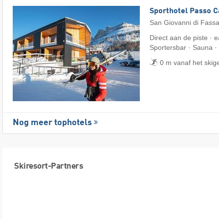
Sporthotel Passo 
San Giovanni di Fass
Direct aan de piste · e
Sportersbar · Sauna ·
0 m vanaf het skig
Nog meer tophotels
Skiresort-Partners