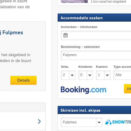
ngebed in zacht
1 km vanaf het skigebied
alstation van de
Accommodatie zoeken
Inchecken – Uitchecken
ij Fulpmes
Bestemming – selecteren
r het skigebied in
eden in de buurt
Volw.
Kinderen
Kamers
Type acco
Details
zo
Skireizen incl. skipas
Skireizen
incl.
skipas
zoeken