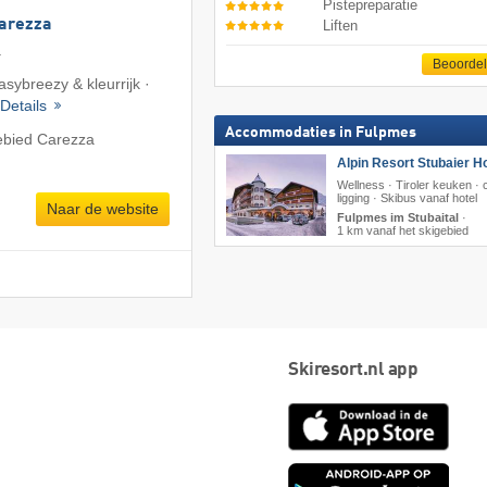
Pistepreparatie
Carezza
Liften
a
Beoorde
asybreezy & kleurrijk ·
Details
Accommodaties in Fulpmes
ebied Carezza
Alpin Resort Stubaier Ho
Wellness · Tiroler keuken · 
ligging · Skibus vanaf hotel
Naar de website
Fulpmes im Stubaital
·
1 km vanaf het skigebied
Skiresort.nl app
App
Store
Goog