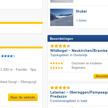
Stubai
tonen
Beoordelingen
Wildkogel – Neukirchen/​Brambe
Topskigebied
in Oostenrijk
e
S
Gezinnen en kinderen
Beginners
 1.930 m · Familie · Spa
Beoorde
ebied Gurgl – Obergurgl-
Latemar – Obereggen/​Pampeago
Predazzo
Naar de website
5-sterrenskigebied
in Italië