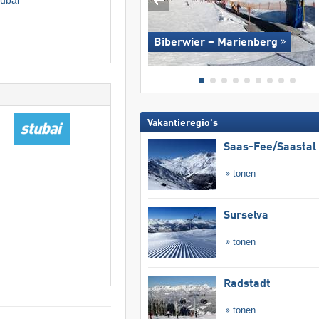
Biberwier – Marienberg
Vakantieregio's
Saas-Fee/​Saastal
tonen
Surselva
tonen
Radstadt
tonen