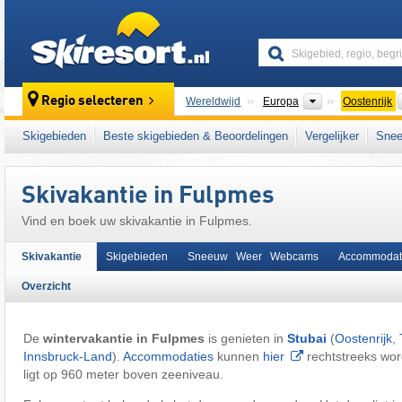
skiresort
Continenten
Regio selecteren
Wereldwijd
Europa
Oostenrijk
Deze plaats ligt ook in:
Stubaital
,
Stubaier A
Skigebieden
Beste skigebieden & Beoordelingen
Vergelijker
Snee
Oostenrijkse Alpen
,
oostelijk deel van de Al
Skivakantie in Fulpmes
Vind en boek uw skivakantie in Fulpmes.
Skivakantie
Skigebieden
Sneeuw Weer Webcams
Accommodat
Overzicht
De
wintervakantie in Fulpmes
is genieten in
Stubai
(
Oostenrijk
,
Innsbruck-Land
).
Accommodaties
kunnen
hier
rechtstreeks wo
ligt op 960 meter boven zeeniveau.