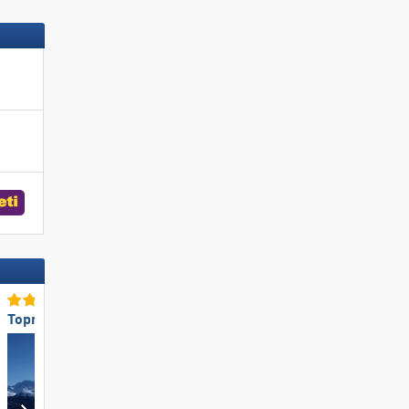
Topmilieuvriendelijkheid
Topsneeuwzekerheid