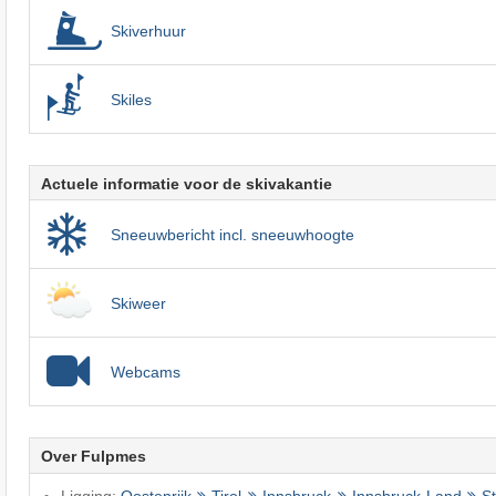
Skiverhuur
Skiles
Actuele informatie voor de skivakantie
Sneeuwbericht incl. sneeuwhoogte
Skiweer
Webcams
Over Fulpmes
Ligging:
Oostenrijk
Tirol
Innsbruck
Innsbruck-Land
S