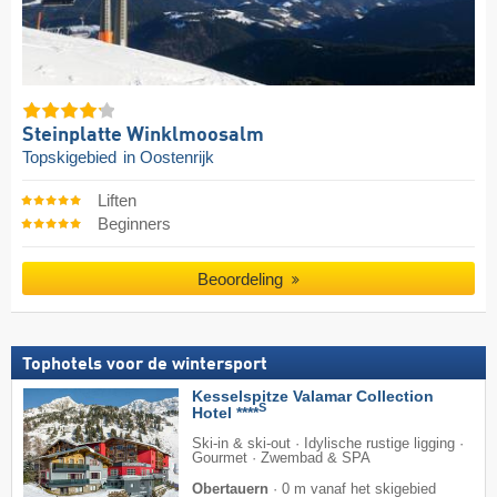
Steinplatte Winklmoosalm
Topskigebied
in Oostenrijk
Liften
Beginners
Beoordeling
Tophotels voor de wintersport
Kesselspitze Valamar Collection
S
Hotel ****
Ski-in & ski-out · Idylische rustige ligging ·
Gourmet · Zwembad & SPA
Obertauern
·
0 m vanaf het skigebied