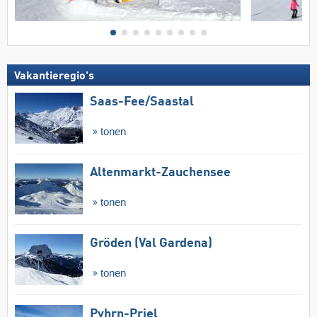
Vakantieregio's
Saas-Fee/​Saastal
tonen
Altenmarkt-Zauchensee
tonen
Gröden (Val Gardena)
tonen
Pyhrn-Priel