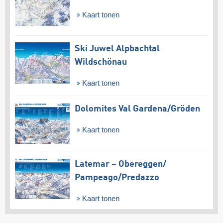
Kaart tonen
Ski Juwel Alpbachtal
Wildschönau
Kaart tonen
Dolomites Val Gardena/​Gröden
Kaart tonen
Latemar – Obereggen/​
Pampeago/​Predazzo
Kaart tonen