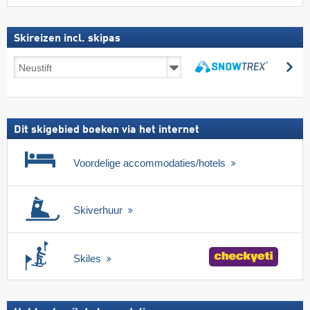
Skireizen incl. skipas
Skireizen
zo
incl.
zoeken
skipas
Dit skigebied boeken via het internet
Voordelige accommodaties/hotels
Skiverhuur
Skiles