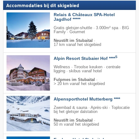
Accommodaties bij dit skigebied
Relais & Châteaux SPA-Hotel
Jagdhof *****
Gratis gletsjer-shuttle · 3.000m² spa · BIG
Family · Gourmet
Neustift im Stubaital
·
17 km vanaf het skigebied
S
Alpin Resort Stubaier Hof ****
Wellness · Tiroolse keuken · centrale
ligging · skibus vanaf hotel
Fulpmes im Stubaital
·
> 20 km vanaf het skigebied
Alpensporthotel Mutterberg ****
Zwembad & sauna · Après-ski · Toplocatie
bij het gletsjer dalstation
Neustift im Stubaital
·
50 m vanaf het skigebied