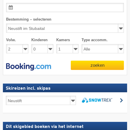
Bestemming – selecteren
Volw.
Kinderen
Kamers
Type accomm.
zoeken
Skireizen incl. skipas
Skireizen
zo
incl.
zoeken
skipas
Dit skigebied boeken via het internet