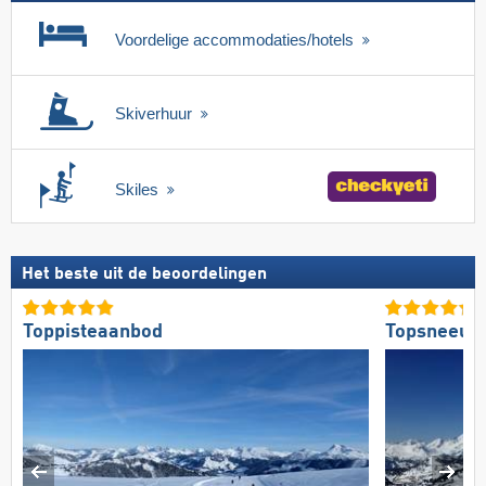
Voordelige accommodaties/hotels
Skiverhuur
Skiles
Het beste uit de beoordelingen
Toppisteaanbod
Topsneeuw