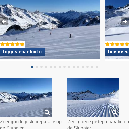
Toppisteaanbod »
Topsneeu
Zeer goede pistepreparatie op
Zeer goede pistepreparatie op
de Stubaier…
de Stubaier…