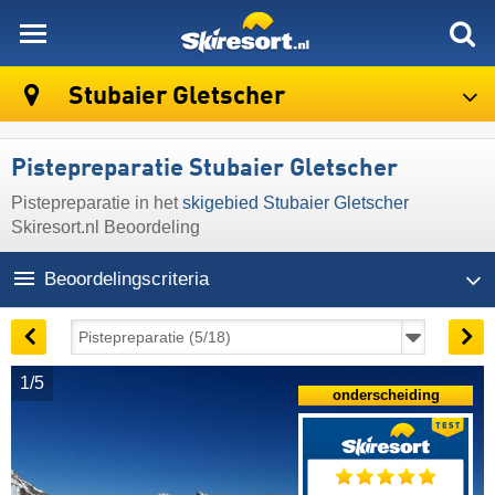
skiresort
Stubaier Gletscher
Pistepreparatie Stubaier Gletscher
Pistepreparatie in het
skigebied Stubaier Gletscher
Skiresort.nl Beoordeling
Beoordelingscriteria
1/5
onderscheiding