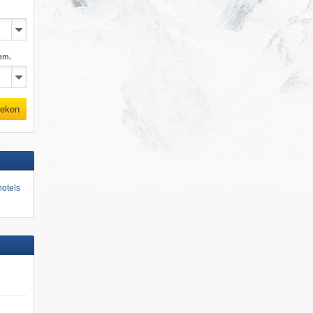
mm.
eken
otels