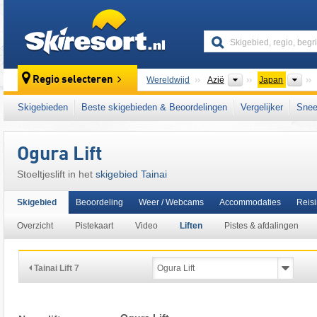
skiresort
Continenten
La
Regio selecteren
Wereldwijd
Azië
Japan
Dit skigebied ligt ook in:
Oost-Azië
Skigebieden
Beste skigebieden & Beoordelingen
Vergelijker
Snee
Ogura Lift
Stoeltjeslift in het
skigebied Tainai
Skigebied
Beoordeling
Weer / Webcams
Accommodaties
Reisi
Overzicht
Pistekaart
Video
Liften
Pistes & afdalingen
Tainai Lift 7