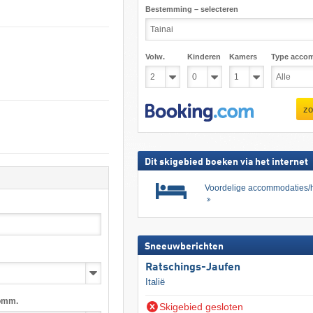
Bestemming – selecteren
Volw.
Kinderen
Kamers
Type acco
zo
Dit skigebied boeken via het internet
Voordelige accommodaties/h
Sneeuwberichten
Ratschings-Jaufen
Italië
omm.
Skigebied gesloten