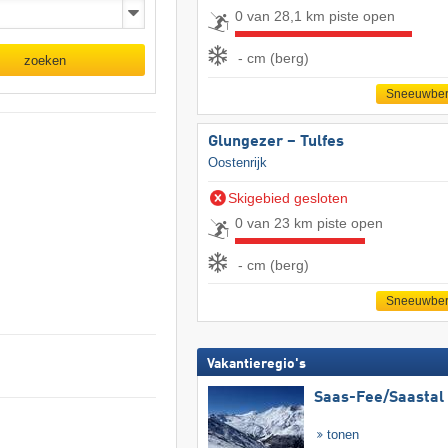
0 van 28,1 km piste open
- cm (berg)
zoeken
Sneeuwber
Glungezer – Tulfes
Oostenrijk
Skigebied gesloten
0 van 23 km piste open
- cm (berg)
Sneeuwber
Vakantieregio's
Saas-Fee/​Saastal
tonen