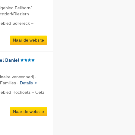
gebied Fellhorn/​
tdorf/​Riezlern
gebied Söllereck –
Naar de website
el Daniel
linaire verwennerij ·
 Families ·
Details
gebied Hochoetz – Oetz
Naar de website