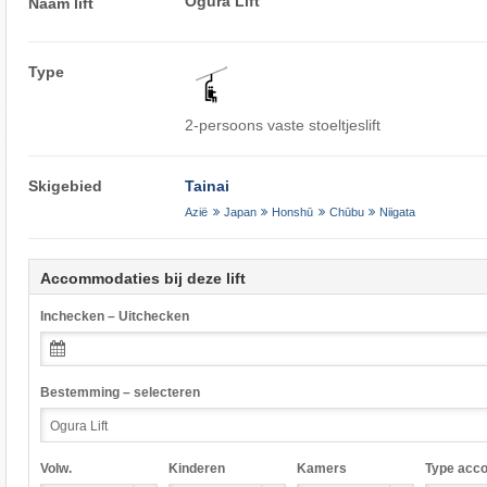
Ogura Lift
Naam lift
Type
2-persoons vaste stoeltjeslift
Skigebied
Tainai
Azië
Japan
Honshū
Chūbu
Niigata
Accommodaties bij deze lift
Inchecken – Uitchecken
Bestemming – selecteren
Volw.
Kinderen
Kamers
Type acc