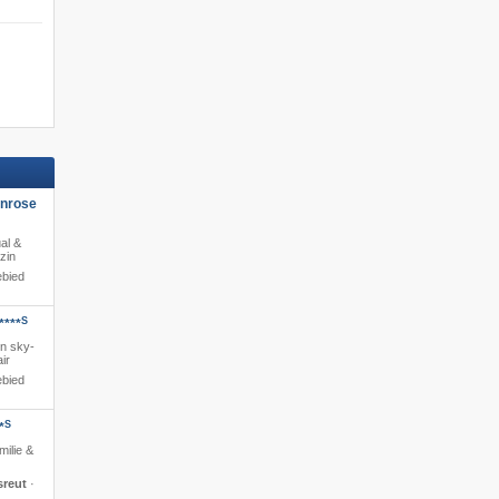
enrose
al &
zin
ebied
S
****
en sky-
ir
ebied
S
*
milie &
sreut
·