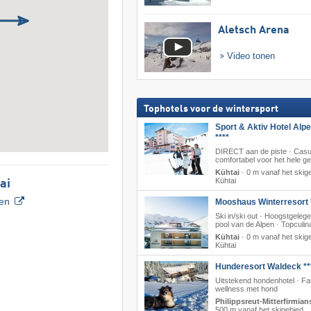
Aletsch Arena
Video tonen
Tophotels voor de wintersport
Sport & Aktiv Hotel Alp
****
DIRECT aan de piste · Casu
comfortabel voor het hele ge
Kühtai
·
0 m vanaf het skig
Kühtai
ai
ven
Mooshaus Winterresort 
Ski in/ski out · Hoogstgeleg
pool van de Alpen · Topculina
Kühtai
·
0 m vanaf het skig
Kühtai
Hunderesort Waldeck **
Uitstekend hondenhotel · Fa
wellness met hond
Philippsreut-Mitterfirmian
500 m vanaf het skigebied