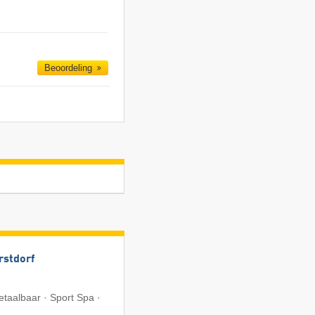
Beoordeling
rstdorf
etaalbaar · Sport Spa ·