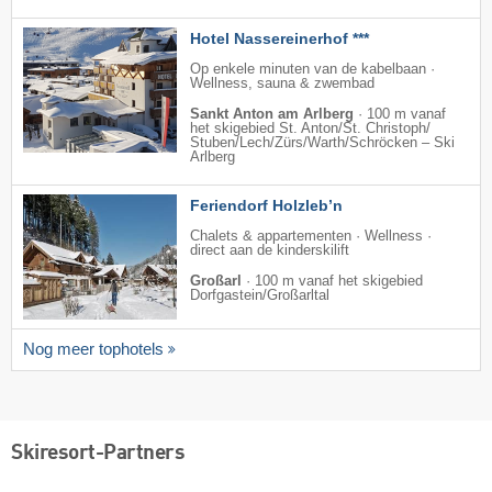
Hotel Nassereinerhof ***
Op enkele minuten van de kabelbaan ·
Wellness, sauna & zwembad
Sankt Anton am Arlberg
·
100 m vanaf
het skigebied St. Anton/​St. Christoph/​
Stuben/​Lech/​Zürs/​Warth/​Schröcken – Ski
Arlberg
Feriendorf Holzleb’n
Chalets & appartementen · Wellness ·
direct aan de kinderskilift
Großarl
·
100 m vanaf het skigebied
Dorfgastein/​Großarltal
Nog meer tophotels
Skiresort-Partners