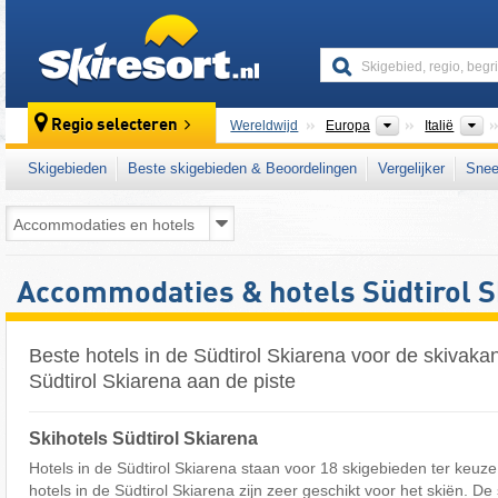
skiresort
Continenten
L
Regio selecteren
Wereldwijd
Europa
Italië
Skigebieden
Beste skigebieden & Beoordelingen
Vergelijker
Snee
Accommodaties & hotels Südtirol S
Beste hotels in de Südtirol Skiarena voor de skivakant
Südtirol Skiarena aan de piste
Skihotels Südtirol Skiarena
Hotels in de Südtirol Skiarena staan voor 18 skigebieden ter keuz
hotels in de Südtirol Skiarena zijn zeer geschikt voor het skiën. D