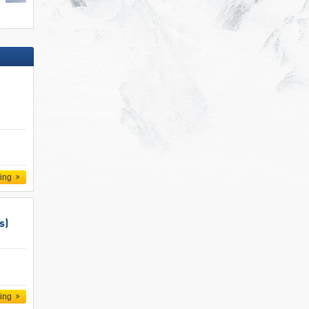
ling
s)
ling