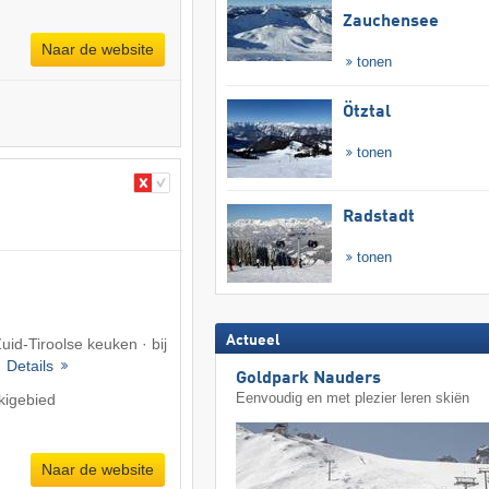
Zauchensee
Naar de website
tonen
Ötztal
tonen
Radstadt
tonen
Actueel
Zuid-Tiroolse keuken · bij
·
Details
Goldpark Nauders
Eenvoudig en met plezier leren skiën
kigebied
Naar de website