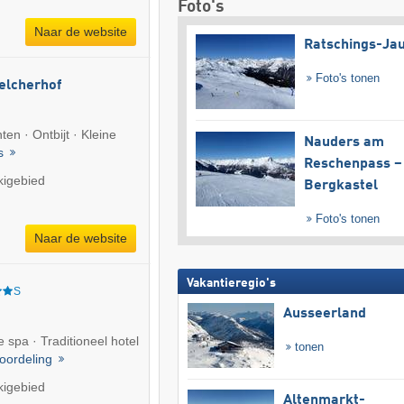
Foto's
Naar de website
Ratschings-Ja
Foto's tonen
elcherhof
en · Ontbijt · Kleine
Nauders am
ls
Reschenpass –
kigebied
Bergkastel
Foto's tonen
Naar de website
Vakantieregio's
S
Ausseerland
spa · Traditioneel hotel
tonen
oordeling
kigebied
Altenmarkt-