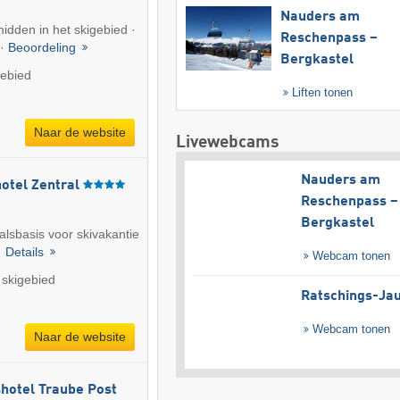
Nauders am
midden in het skigebied ·
Reschenpass –
 ·
Beoordeling
Bergkastel
gebied
Liften tonen
Naar de website
Livewebcams
Nauders am
otel Zentral
Reschenpass –
Bergkastel
valsbasis voor skivakantie
 ·
Details
Webcam tonen
 skigebied
Ratschings-Ja
Webcam tonen
Naar de website
shotel Traube Post