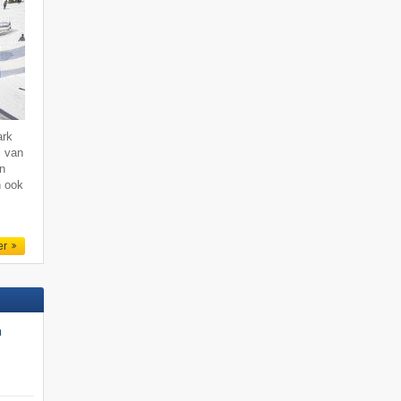
ark
l van
hn
n ook
er
n