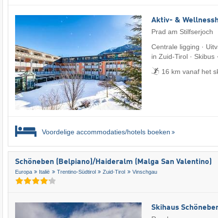
Aktiv- & Wellnessh
Prad am Stilfserjoch
Centrale ligging · Uit
in Zuid-Tirol · Skibus
16 km vanaf het s
Voordelige accommodaties/hotels boeken
Schöneben (Belpiano)/​Haideralm (Malga San Valentino)
Europa
Italië
Trentino-Südtirol
Zuid-Tirol
Vinschgau
Skihaus Schönebe