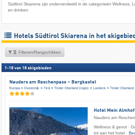
Südtirol Skiarena zijn onderverdeeld in de categorieën Wellness,
en drinken.
Hotels Südtirol Skiarena in het skigebie
Filteren/Rangschikken
1
-
18
van
18
skigebieden
Nauders am Reschenpass – Bergkastel
Europa
Oostenrijk
Tirol
Tiroler Oberland (regio)
Landeck
Tiroler Oberland
Hotel Mein Almhof
Nauders am Resche
Wellness & genot · Gra
tot aan het hotel ·
Be