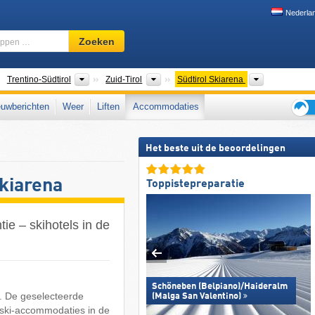
Nederla
Skigebied,
Zoeken
regio,
begrippen
…
anden
Regio's
Toeristische regio's
Overige
Trentino-Südtirol
Zuid-Tirol
Südtirol Skiarena
uwberichten
Weer
Liften
Accommodaties
Tips
voor
Het beste uit de beoordelingen
de
skiva
kiarena
Toppistepreparatie
ie – skihotels in de
Schöneben (Belpiano)/​Haideralm
e. De geselecteerde
(Malga San Valentino)
e ski-accommodaties in de