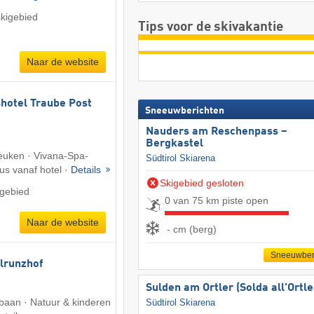
skigebied
Tips voor de skivakantie
Naar de website
shotel Traube Post
Sneeuwberichten
Nauders am Reschenpass –
Bergkastel
uken · Vivana-Spa-
Südtirol Skiarena
us vanaf hotel ·
Details
Skigebied gesloten
igebied
0 van 75 km piste open
Naar de website
- cm (berg)
Sneeuwber
lrunzhof
Sulden am Ortler (Solda all'Ortle
gbaan · Natuur & kinderen
Südtirol Skiarena