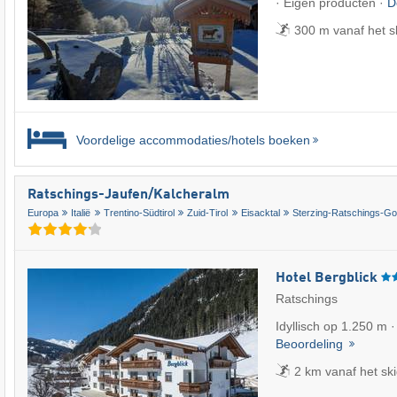
· Eigen producten ·
D
300 m vanaf het s
Voordelige accommodaties/hotels boeken
Ratschings-Jaufen/​Kalcheralm
Europa
Italië
Trentino-Südtirol
Zuid-Tirol
Eisacktal
Sterzing-Ratschings-G
Hotel Bergblick
Ratschings
Idyllisch op 1.250 m ·
Beoordeling
2 km vanaf het sk