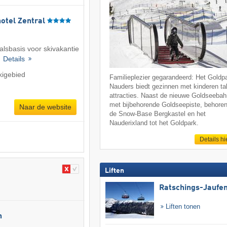
otel Zentral
valsbasis voor skivakantie
 ·
Details
kigebied
Familieplezier gegarandeerd: Het Goldp
Nauders biedt gezinnen met kinderen ta
attracties. Naast de nieuwe Goldseeba
met bijbehorende Goldseepiste, behore
Naar de website
de Snow-Base Bergkastel en het
Nauderixland tot het Goldpark.
Details hi
Liften
Ratschings-Jaufe
Liften tonen
n