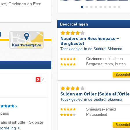
 Luxe, Gezinnen en Eten
Beoordelingen
d
Nauders am Reschenpass –
Bergkastel
Kaartweergave
Topskigebied
in de Südtirol Skiarena
Gezinnen en kinderen
Bergrestaurants, hutten
Beoorde
Sulden am Ortler (Solda all'Ortle
Topskigebied
in de Südtirol Skiarena
S
Sneeuwzekerheid
npass
Pisteaanbod
tis skishuttle · Skipiste
Beoorde
oordeling