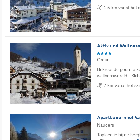
1,5 km vanaf het 
Aktiv und Wellnes
Graun
Bekroonde gourmetke
wellnesswereld · Skib
7 km vanaf het sk
Apartbauernhof Va
Nauders
Toplocatie bij de ber