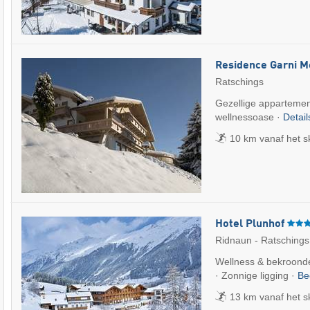
Residence Garni M
Ratschings
Gezellige appartement
wellnessoase ·
Detai
10 km vanaf het s
Hotel Plunhof
Ridnaun - Ratschings
Wellness & bekroonde 
· Zonnige ligging ·
Be
13 km vanaf het s