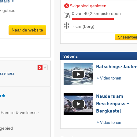
etails
Skigebied gesloten
kigebied
0 van 40,2 km piste open
- cm (berg)
Naar de website
Sneeuwber
Video's
Ratschings-Jaufe
ossensass
Video tonen
Nauders am
Reschenpass –
Bergkastel
 Familie & wellness ·
Video tonen
igebied