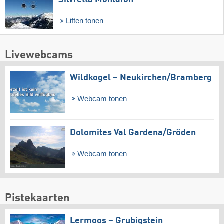
Liften tonen
Livewebcams
Wildkogel – Neukirchen/​Bramberg
Webcam tonen
Dolomites Val Gardena/​Gröden
Webcam tonen
Pistekaarten
Lermoos – Grubigstein