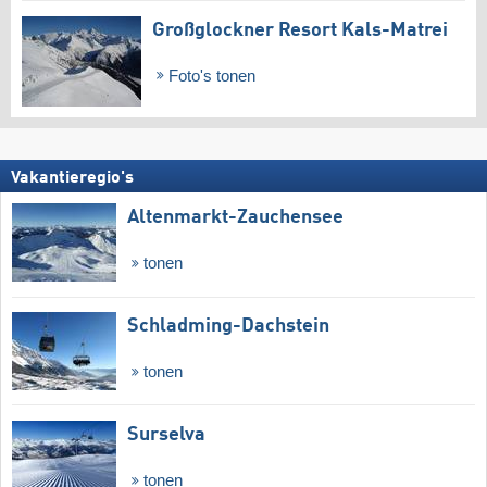
Großglockner Resort Kals-Matrei
Foto's tonen
Vakantieregio's
Altenmarkt-Zauchensee
tonen
Schladming-Dachstein
tonen
Surselva
tonen