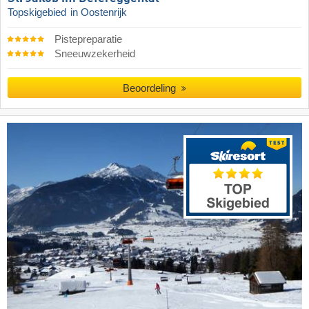
Topskigebied
in Oostenrijk
Pistepreparatie
Sneeuwzekerheid
Beoordeling