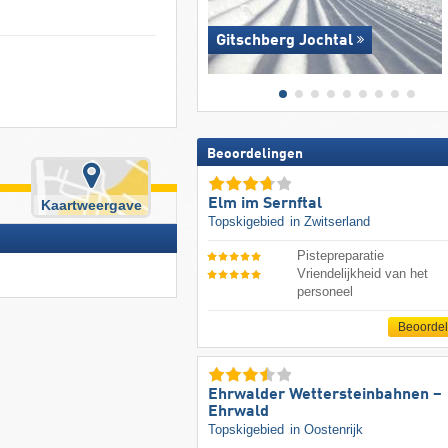
Gitschberg Jochtal
Beoordelingen
Elm im Sernftal
Kaartweergave
Topskigebied
in Zwitserland
Pistepreparatie
Vriendelijkheid van het
personeel
Beoorde
Ehrwalder Wettersteinbahnen –
Ehrwald
Topskigebied
in Oostenrijk