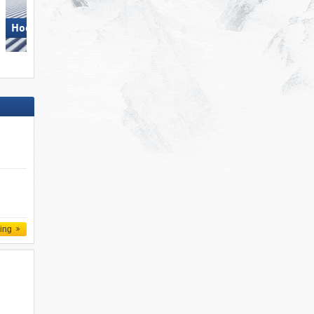
Hochkönig
Zillertal Arena
ling