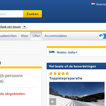
Nederla
Skigebied,
Zoeken
regio,
begrippen
…
den
Bergketens, Bondsstaten
Maak een keuze
uwberichten
Weer
Liften
Accommodaties
Tips
voor
de
Hotels: India
skiva
n
Het beste uit de beoordelingen
n (6-persoons
Toppistepreparatie
ia)
n de skigebieden.