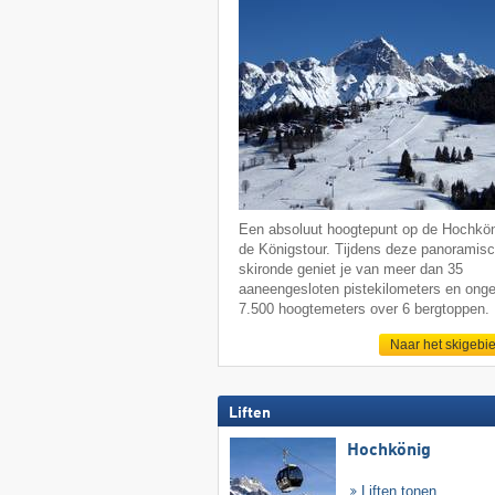
Een absoluut hoogtepunt op de Hochkön
de Königstour. Tijdens deze panoramis
skironde geniet je van meer dan 35
aaneengesloten pistekilometers en ong
7.500 hoogtemeters over 6 bergtoppen.
Naar het skigebi
Liften
Hochkönig
Liften tonen