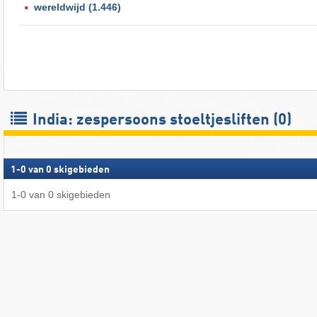
wereldwijd
(1.446)
India: zespersoons stoeltjesliften (0)
1
-
0
van
0
skigebieden
1
-
0
van
0
skigebieden