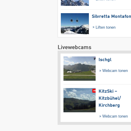
Silvretta Montafo
Liften tonen
Livewebcams
Ischgl
Webcam tonen
KitzSki –
Kitzbühel/​
Kirchberg
Webcam tonen