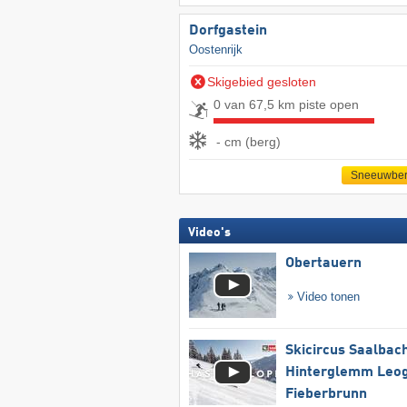
Dorfgastein
Oostenrijk
Skigebied gesloten
0 van 67,5 km piste open
- cm (berg)
Sneeuwber
Video's
Obertauern
Video tonen
Skicircus Saalbac
Hinterglemm Leo
Fieberbrunn