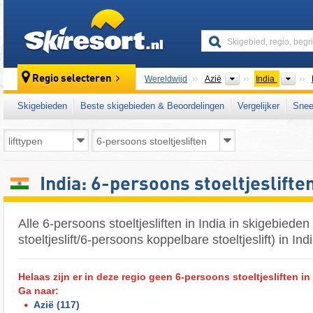
skiresort
Continenten
Lan
Regio selecteren
Wereldwijd
Azië
India
Skigebieden
Beste skigebieden & Beoordelingen
Vergelijker
Snee
India: 6-persoons stoeltjeslifte
Alle 6-persoons stoeltjesliften in India in skigebiede
stoeltjeslift/6-persoons koppelbare stoeltjeslift) in Ind
Helaas zijn er in deze regio geen 6-persoons stoeltjesliften i
Ga naar:
Azië
(117)