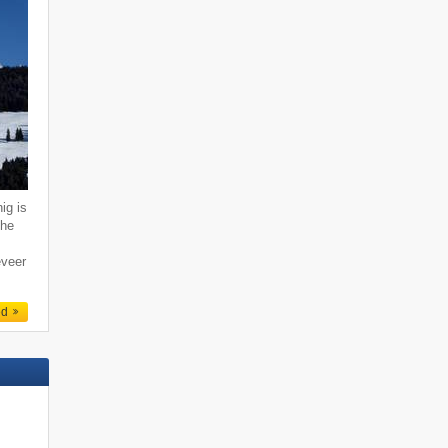
ig is
che
eveer
ed