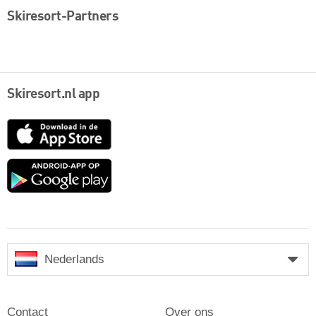
Skiresort-Partners
Skiresort.nl app
App
Store
Google
play
Nederlands
Contact
Over ons