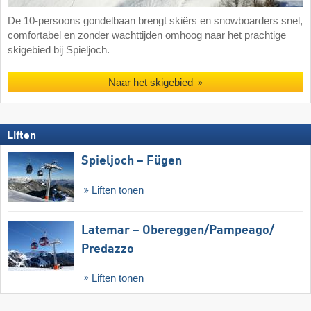
De 10-persoons gondelbaan brengt skiërs en snowboarders snel,
comfortabel en zonder wachttijden omhoog naar het prachtige
skigebied bij Spieljoch.
Naar het skigebied
Liften
Spieljoch – Fügen
Liften tonen
Latemar – Obereggen/​Pampeago/​
Predazzo
Liften tonen