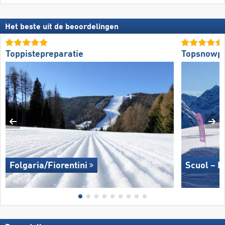
Het beste uit de beoordelingen
Toppistepreparatie
Topsnowp
Folgaria/​Fiorentini
Scuol – M