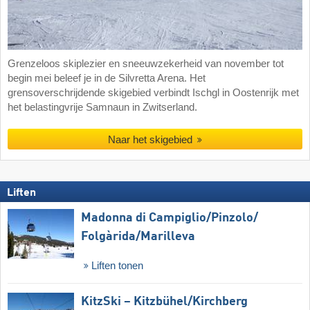
Grenzeloos skiplezier en sneeuwzekerheid van november tot
begin mei beleef je in de Silvretta Arena. Het
grensoverschrijdende skigebied verbindt Ischgl in Oostenrijk met
het belastingvrije Samnaun in Zwitserland.
Naar het skigebied
Liften
Madonna di Campiglio/​Pinzolo/​
Folgàrida/​Marilleva
Liften tonen
KitzSki – Kitzbühel/​Kirchberg