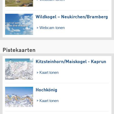
Wildkogel – Neukirchen/​Bramberg
Webcam tonen
Pistekaarten
Kitzsteinhorn/​Maiskogel - Kaprun
Kaart tonen
Hochkönig
Kaart tonen