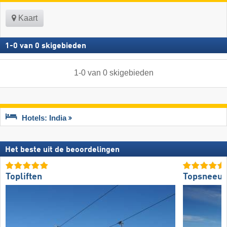
Kaart
1
-
0
van
0
skigebieden
1
-
0
van
0
skigebieden
Hotels: India
Het beste uit de beoordelingen
Topliften
Topsneeuw