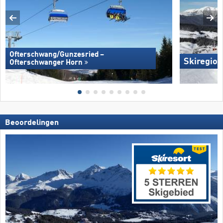
Ofterschwang/​Gunzesried –
Skiregion
Ofterschwanger Horn
Beoordelingen