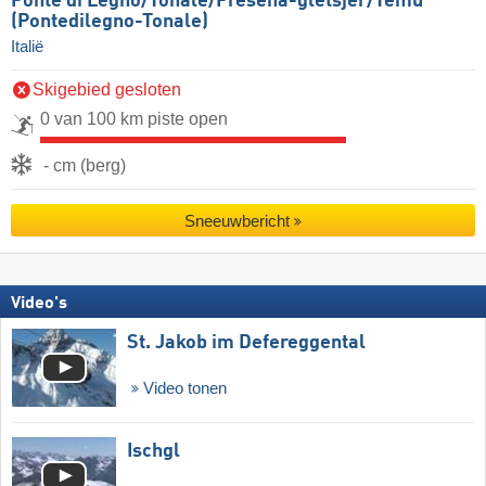
Ponte di Legno/​​Tonale/​​Presena-gletsjer/​​Temù
(Pontedilegno-Tonale)
Italië
Skigebied gesloten
0 van 100 km piste open
- cm (berg)
Sneeuwbericht
Video's
St. Jakob im Defereggental
Video tonen
Ischgl