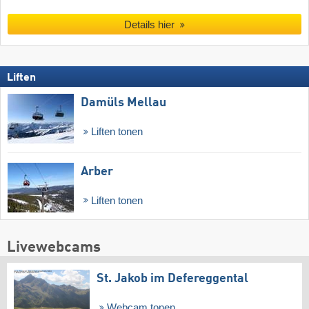
Details hier
Liften
Damüls Mellau
Liften tonen
Arber
Liften tonen
Livewebcams
St. Jakob im Defereggental
Webcam tonen