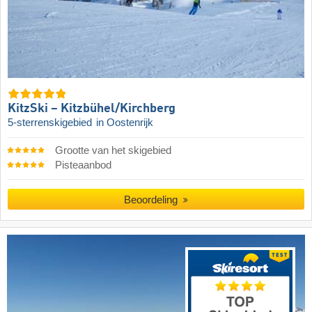
KitzSki – Kitzbühel/​Kirchberg
5-sterrenskigebied
in Oostenrijk
Grootte van het skigebied
Pisteaanbod
Beoordeling