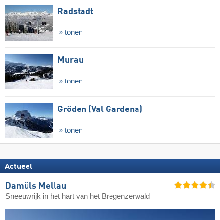
Radstadt
tonen
Murau
tonen
Gröden (Val Gardena)
tonen
Actueel
Damüls Mellau
Sneeuwrijk in het hart van het Bregenzerwald