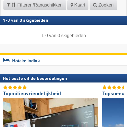
Filteren/Rangschikken
Kaart
Zoeken
1
-
0
van
0
skigebieden
1
-
0
van
0
skigebieden
Hotels: India
Het beste uit de beoordelingen
Topmilieuvriendelijkheid
Topsneeuw