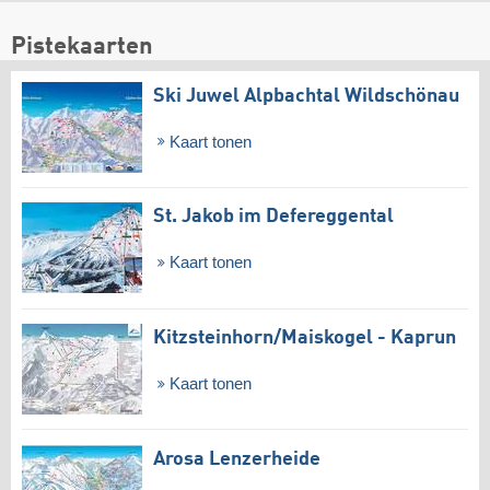
Pistekaarten
Ski Juwel Alpbachtal Wildschönau
Kaart tonen
St. Jakob im Defereggental
Kaart tonen
Kitzsteinhorn/​Maiskogel - Kaprun
Kaart tonen
Arosa Lenzerheide