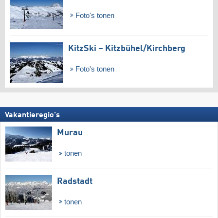
Foto's tonen
KitzSki – Kitzbühel/​Kirchberg
Foto's tonen
Vakantieregio's
Murau
tonen
Radstadt
tonen