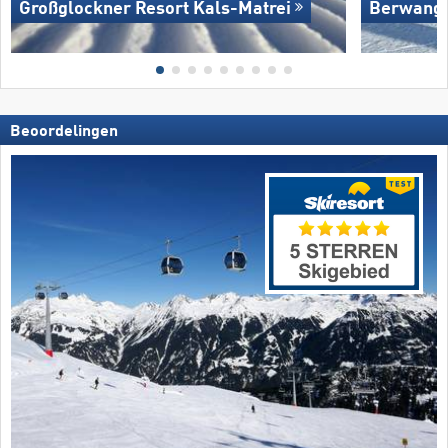
Großglockner Resort Kals-Matrei
Berwang/​
Beoordelingen