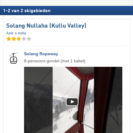
1
-
2
van
2
skigebieden
Solang Nullaha (Kullu Valley)
Azië
India
Solang Ropeway
8-persoons gondel (met 1 kabel)