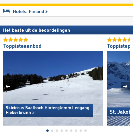
Hotels: Finland
Het beste uit de beoordelingen
Toppisteaanbod
Toppistepr
Skicircus Saalbach Hinterglemm Leogang
St. Jakob
Fieberbrunn