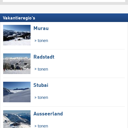
Vakantieregio's
Murau
tonen
Radstadt
tonen
Stubai
tonen
Ausseerland
tonen