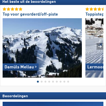
Het beste uit de beoordelingen
Top voor gevorderd/off-piste
Toppistepr
Damüls Mellau
Lermoos 
Beoordelingen