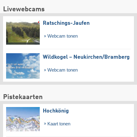
Livewebcams
Ratschings-Jaufen
Webcam tonen
Wildkogel – Neukirchen/​Bramberg
Webcam tonen
Pistekaarten
Hochkönig
Kaart tonen