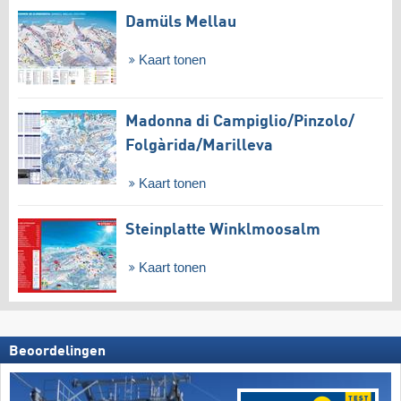
Damüls Mellau
Kaart tonen
Madonna di Campiglio/​Pinzolo/​
Folgàrida/​Marilleva
Kaart tonen
Steinplatte Winklmoosalm
Kaart tonen
Beoordelingen