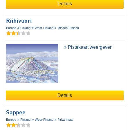
Details
Riihivuori
Europa
Finland
West-Finland
Midden-Finland
Pistekaart weergeven
Details
Sappee
Europa
Finland
West-Finland
Pirkanmaa