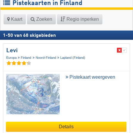
Pistekaarten in Finland
Kaart
Zoeken
Regio inperken
1
-
50
van
68
skigebieden
Levi
Europa
Finland
Noord-Finland
Lapland (Finland)
Pistekaart weergeven
Details