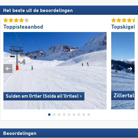
Het beste uit de beoordelingen
Toppisteaanbod
Topskigeb
Zillertal
Sulden am Ortler (Solda all'Ortles)
Beoordelingen