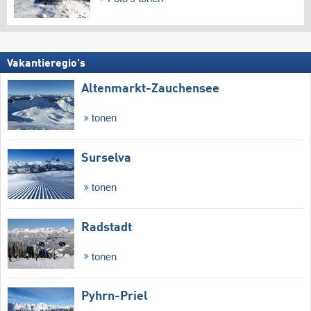
Vakantieregio's
Altenmarkt-Zauchensee
tonen
Surselva
tonen
Radstadt
tonen
Pyhrn-Priel