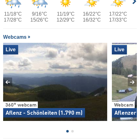
11/18°C
9/16°C
11/19°C
16/22°C
17/22°C
17/28°C
15/26°C
12/29°C
16/32°C
17/33°C
Webcams
Live
Live
360° webcam
Webcam
Aflenz - Schönleiten (1.790 m)
Aflenzer 