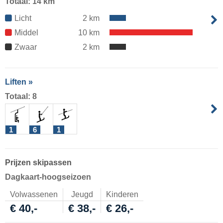
Totaal: 14 km
Licht
2 km
Middel
10 km
Zwaar
2 km
Liften »
Totaal: 8
1
6
1
Prijzen skipassen
Dagkaart-hoogseizoen
Volwassenen
Jeugd
Kinderen
€ 40,-
€ 38,-
€ 26,-