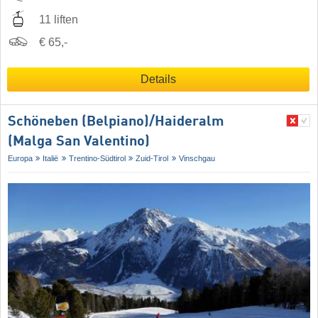
11 liften
€ 65,-
Details
Schöneben (Belpiano)/​Haideralm
(Malga San Valentino)
Europa
Italië
Trentino-Südtirol
Zuid-Tirol
Vinschgau