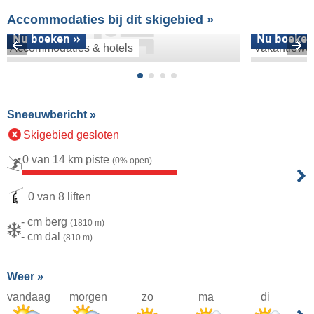
Accommodaties bij dit skigebied »
Nu boeken »
Nu boeken
Accommodaties & hotels
Vakantiewo
Sneeuwbericht »
Skigebied gesloten
0 van 14 km piste
(0% open)
0 van 8 liften
- cm berg
(1810 m)
- cm dal
(810 m)
Weer »
vandaag
morgen
zo
ma
di