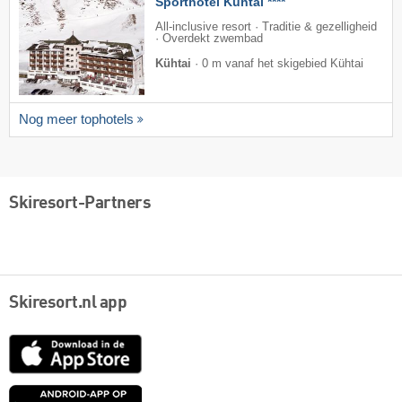
Sporthotel Kühtai ****
All-inclusive resort · Traditie & gezelligheid
· Overdekt zwembad
Kühtai
·
0 m vanaf het skigebied Kühtai
Nog meer tophotels
Skiresort-Partners
Skiresort.nl app
App
Store
Google