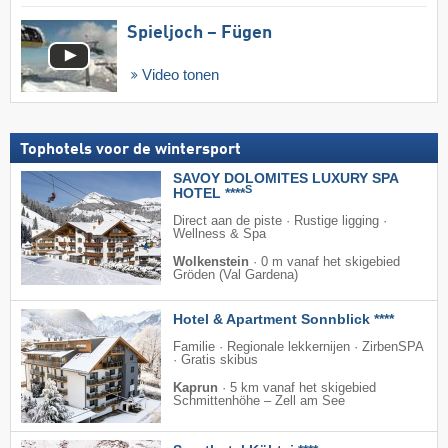
Spieljoch – Fügen
Video tonen
Tophotels voor de wintersport
SAVOY DOLOMITES LUXURY SPA
S
HOTEL ****
Direct aan de piste · Rustige ligging ·
Wellness & Spa
Wolkenstein
·
0 m vanaf het skigebied
Gröden (Val Gardena)
Hotel & Apartment Sonnblick ****
Familie · Regionale lekkernijen · ZirbenSPA
· Gratis skibus
Kaprun
·
5 km vanaf het skigebied
Schmittenhöhe – Zell am See