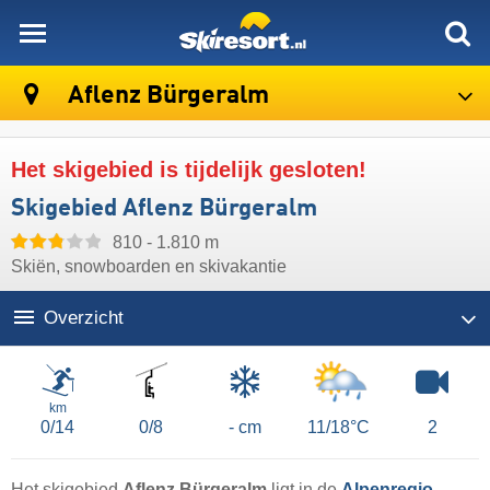
skiresort
Aflenz Bürgeralm
Het skigebied is tijdelijk gesloten!
Skigebied Aflenz Bürgeralm
810 - 1.810 m
Skiën, snowboarden en skivakantie
Overzicht
Liften
km
0/14
0/8
- cm
11/18°C
2
Het skigebied
Aflenz Bürgeralm
ligt in de
Alpenregio