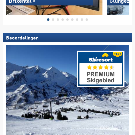
Brixental
Glungezer 
Beoordelingen