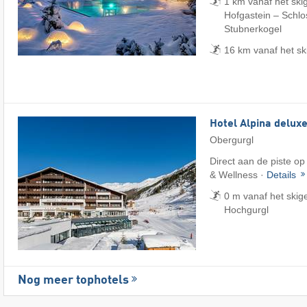
1 km vanaf het ski
Hofgastein – Schlos
Stubnerkogel
16 km vanaf het sk
Hotel Alpina delux
Obergurgl
Direct aan de piste op
& Wellness ·
Details
0 m vanaf het skig
Hochgurgl
Nog meer tophotels