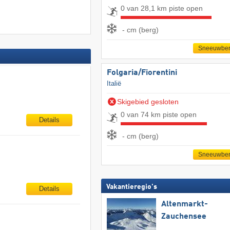
0 van 28,1 km piste open
- cm (berg)
Sneeuwber
Folgaria/​Fiorentini
Italië
Skigebied gesloten
0 van 74 km piste open
Details
- cm (berg)
Sneeuwber
Vakantieregio's
Details
Altenmarkt-
Zauchensee