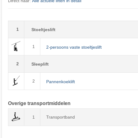
Direct naar:
Alle actuele liften in detail
1
Stoeltjeslift
1
2-persoons vaste stoeltjeslift
2
Sleeplift
2
Pannenkoeklift
Overige transportmiddelen
1
Transportband