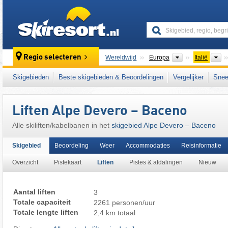
skiresort
Continenten
L
Regio selecteren
Wereldwijd
Europa
Italië
Dit skigebied ligt ook in:
Tessiner Alpen
,
Lep
Skigebieden
Beste skigebieden & Beoordelingen
Vergelijker
Snee
westelijke Alpen
,
Zuid-Europa
,
Alpen
,
Euro
Liften Alpe Devero – Baceno
Alle skiliften/kabelbanen in het
skigebied Alpe Devero – Baceno
Skigebied
Beoordeling
Weer
Accommodaties
Reisinformatie
Overzicht
Pistekaart
Liften
Pistes & afdalingen
Nieuw
Aantal liften
3
Totale capaciteit
2261 personen/uur
Totale lengte liften
2,4 km totaal