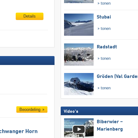
tonen
Details
Stubai
tonen
Radstadt
tonen
Gröden (Val Garde
tonen
Beoordeling
Video's
Biberwier –
Marienberg
schwanger Horn