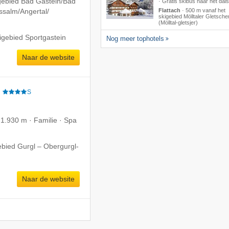
gebied Bad Gastein/​Bad
· Gratis skibus naar het dals
salm/​Angertal/​
Flattach
·
500 m vanaf het
skigebied Mölltaler Gletsche
(Mölltal-gletsjer)
igebied Sportgastein
Nog meer tophotels
Naar de website
e
S
 1.930 m · Familie · Spa
ebied Gurgl – Obergurgl-
Naar de website