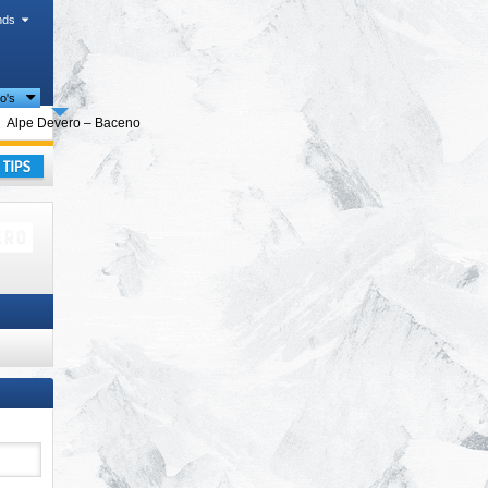
nds
io's
alen
Alpe Devero – Baceno
kantie