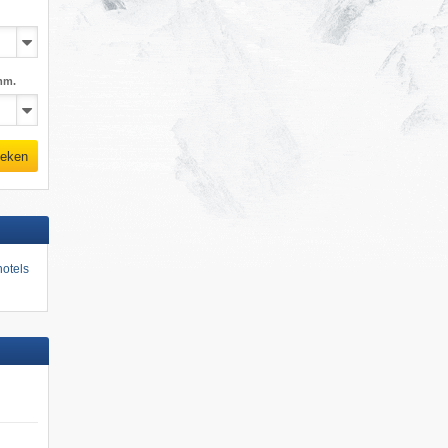
mm.
eken
otels