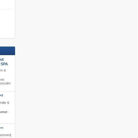
ut
s SPA
am &
het
moosalm
S
*
milie &
sreut
·
**
wennerij