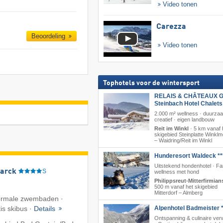
Video tonen
Carezza
Beoordeling
Video tonen
Tophotels voor de wintersport
RELAIS & CHÂTEAUX G
Steinbach Hotel Chalet
2.000 m² wellness · duurza
creatief · eigen landbouw
Reit im Winkl
·
5 km vanaf 
skigebied Steinplatte Winkl
– Waidring/​Reit im Winkl
Hunderesort Waldeck **
Uitstekend hondenhotel · Fa
arck
S
wellness met hond
Philippsreut-Mitterfirmian
500 m vanaf het skigebied
Mitterdorf – Almberg
ermale zwembaden ·
is skibus ·
Details
Alpenhotel Badmeister *
Ontspanning & culinaire ver