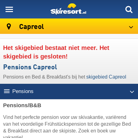
skiresort
Capreol
Het skigebied bestaat niet meer. Het
skigebied is gesloten!
Pensions Capreol
Pensions en Bed & Breakfast's bij het
skigebied Capreol
Pensions
Pensions/B&B
Vind het perfecte pension voor uw skivakantie, variërend
van het voordelige Frühstückspension tot de gezellige Bed
& Breakfast direct aan de skipiste. Zoek en boek uw
vakantie!