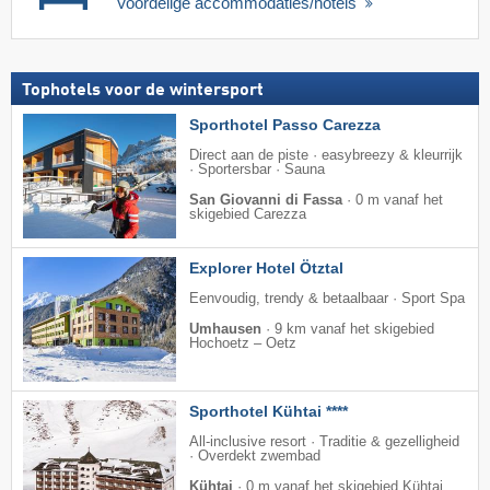
Voordelige accommodaties/hotels
Tophotels voor de wintersport
Sporthotel Passo Carezza
Direct aan de piste · easybreezy & kleurrijk
· Sportersbar · Sauna
San Giovanni di Fassa
·
0 m vanaf het
skigebied Carezza
Explorer Hotel Ötztal
Eenvoudig, trendy & betaalbaar · Sport Spa
Umhausen
·
9 km vanaf het skigebied
Hochoetz – Oetz
Sporthotel Kühtai ****
All-inclusive resort · Traditie & gezelligheid
· Overdekt zwembad
Kühtai
·
0 m vanaf het skigebied Kühtai