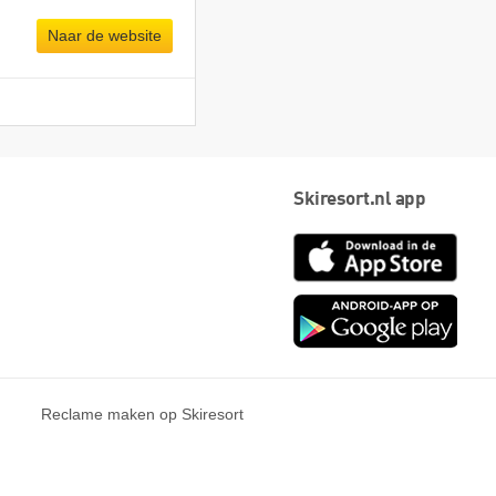
Naar de website
Skiresort.nl app
App
Store
Goog
play
Reclame maken op Skiresort