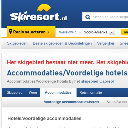
skiresort
Contine
Regio selecteren
Wereldwijd
Noord-Amerika
Can
Dit skigebied ligt ook in:
Centraal-Canada
,
Skigebieden
Beste skigebieden & Beoordelingen
Vergelijker
Snee
Het skigebied bestaat niet meer. Het skigebi
Accommodaties/Voordelige hotels
Accommodaties/Voordelige hotels bij het
skigebied Capreol
Skigebied
Weer
Accommodaties
Reisinformatie
Voordelige accommodaties/hotels
Ski-in/Ski-out
Hotels/voordelige accommodaties