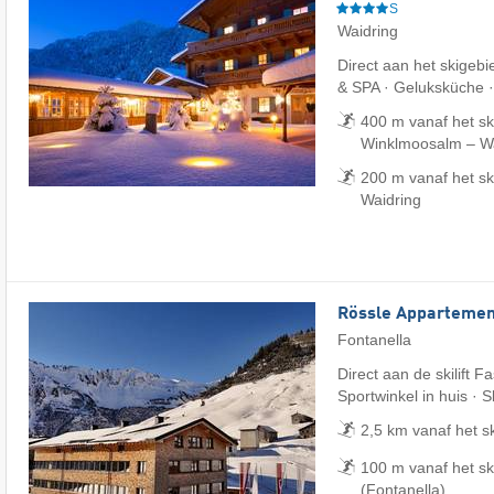
S
Waidring
Direct aan het skigebi
& SPA · Geluksküche 
400 m vanaf het sk
Winklmoosalm – Wai
200 m vanaf het sk
Waidring
Rössle Appartemen
Fontanella
Direct aan de skilift F
Sportwinkel in huis · 
2,5 km vanaf het s
100 m vanaf het s
(Fontanella)