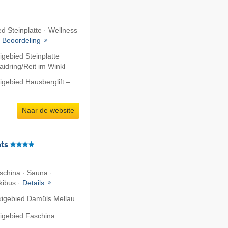
ed Steinplatte · Wellness
·
Beoordeling
igebied Steinplatte
dring/​Reit im Winkl
igebied Hausberglift –
Naar de website
ts
aschina · Sauna ·
Skibus ·
Details
kigebied Damüls Mellau
kigebied Faschina