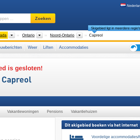
Nederla
Skigebied,
Zoeken
regio,
Skigebied ligt in meerdere regio'
begrippen
…
nten
Landen
Provincies
Regio's
ada
Ontario
Noord-Ontario
Capreol
Oost-Canada
uwberichten
Weer
Liften
Accommodaties
Tips
voor
ed is gesloten!
de
skiva
 Capreol
Vakantiewoningen
Pensions
Vakantiehuizen
Dit skigebied boeken via het internet
Voordelige accommodaties/h