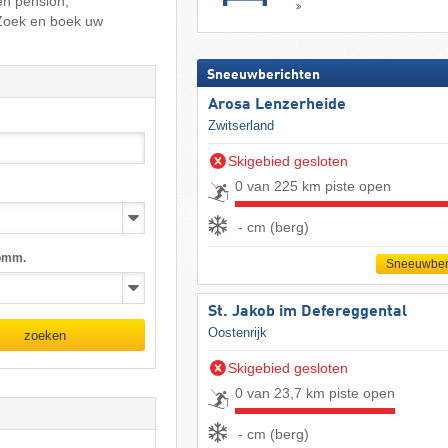
en pension,
. Zoek en boek uw
Sneeuwberichten
Arosa Lenzerheide
Zwitserland
Skigebied gesloten
0 van 225 km piste open
- cm (berg)
omm.
Sneeuwber
St. Jakob im Defereggental
Oostenrijk
zoeken
Skigebied gesloten
0 van 23,7 km piste open
- cm (berg)