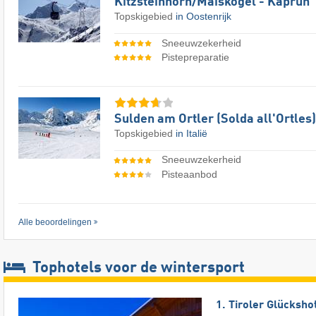
Kitzsteinhorn/​Maiskogel - Kaprun
Topskigebied
in Oostenrijk
Sneeuwzekerheid
Pistepreparatie
Sulden am Ortler (Solda all'Ortles)
Topskigebied
in Italië
Sneeuwzekerheid
Pisteaanbod
Alle beoordelingen
Tophotels voor de wintersport
1. Tiroler Glücksho