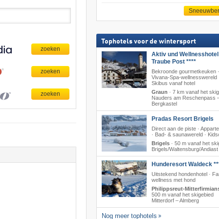
Sneeuwber
Tophotels voor de wintersport
Aktiv und Wellnesshotel
Traube Post ****
Bekroonde gourmetkeuken 
Vivana-Spa-wellnesswereld 
Skibus vanaf hotel
Graun
·
7 km vanaf het ski
Nauders am Reschenpass 
Bergkastel
Pradas Resort Brigels
Direct aan de piste · Appar
· Bad- & saunawereld · Kids
Brigels
·
50 m vanaf het ski
Brigels/​Waltensburg/​Andiast
Hunderesort Waldeck **
Uitstekend hondenhotel · Fa
wellness met hond
Philippsreut-Mitterfirmian
500 m vanaf het skigebied
Mitterdorf – Almberg
Nog meer tophotels