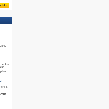
icht
·
·
gebied
–
tementen
club
gebied
S
*
milie &
sreut
·