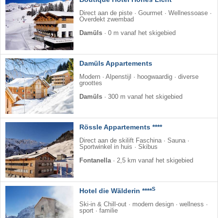
Direct aan de piste · Gourmet · Wellnessoase ·
Overdekt zwembad
Damüls
·
0 m vanaf het skigebied
Damüls Appartements
Modern · Alpenstijl · hoogwaardig · diverse
groottes
Damüls
·
300 m vanaf het skigebied
Rössle Appartements ****
Direct aan de skilift Faschina · Sauna ·
Sportwinkel in huis · Skibus
Fontanella
·
2,5 km vanaf het skigebied
S
Hotel die Wälderin ****
Ski-in & Chill-out · modern design · wellness ·
sport · familie