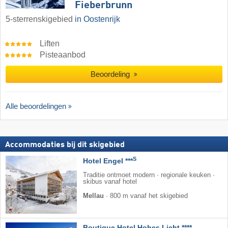
Fieberbrunn
5-sterrenskigebied
in Oostenrijk
Liften
Pisteaanbod
Beoordeling
Alle beoordelingen
Accommodaties bij dit skigebied
S
Hotel Engel ***
Traditie ontmoet modern · regionale keuken ·
skibus vanaf hotel
Mellau
·
800 m vanaf het skigebied
Boutique Hotel Hohes Licht ****