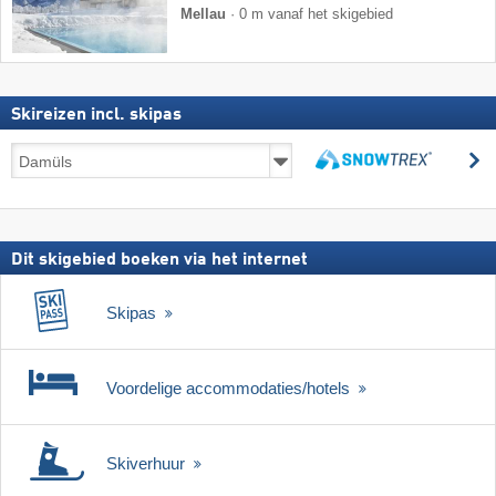
Mellau
·
0 m vanaf het skigebied
Skireizen incl. skipas
Skireizen
z
incl.
zoeken
skipas
Dit skigebied boeken via het internet
Skipas
Voordelige accommodaties/hotels
Skiverhuur