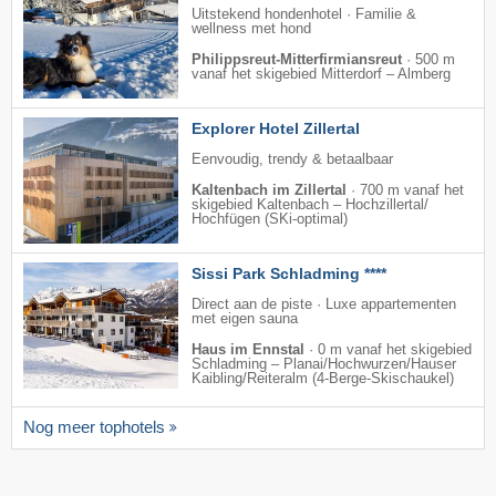
Uitstekend hondenhotel · Familie &
wellness met hond
Philippsreut-Mitterfirmiansreut
·
500 m
vanaf het skigebied Mitterdorf – Almberg
Explorer Hotel Zillertal
Eenvoudig, trendy & betaalbaar
Kaltenbach im Zillertal
·
700 m vanaf het
skigebied Kaltenbach – Hochzillertal/​
Hochfügen (SKi-optimal)
Sissi Park Schladming ****
Direct aan de piste · Luxe appartementen
met eigen sauna
Haus im Ennstal
·
0 m vanaf het skigebied
Schladming – Planai/​Hochwurzen/​Hauser
Kaibling/​Reiteralm (4-Berge-Skischaukel)
Nog meer tophotels