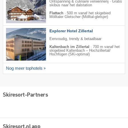
Ontspanning & culinaire verwennerij · Gratis
skibus naar het dalstation
Flattach
·
500 m vanaf het skigebied
Mölltaler Gletscher (Mölltal-gletsjer)
Explorer Hotel Zillertal
Eenvoudig, trendy & betaalbaar
Kaltenbach im Zillertal
·
700 m vanaf het
skigebied Kaltenbach – Hochzillertal/​
Hochfügen (SKi-optimal)
Nog meer tophotels
Skiresort-Partners
Skiresort.nl app