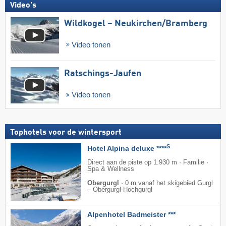
Video's
Wildkogel – Neukirchen/​Bramberg
Video tonen
Ratschings-Jaufen
Video tonen
Tophotels voor de wintersport
S
Hotel Alpina deluxe ****
Direct aan de piste op 1.930 m · Familie ·
Spa & Wellness
Obergurgl
·
0 m vanaf het skigebied Gurgl
– Obergurgl-Hochgurgl
Alpenhotel Badmeister ***