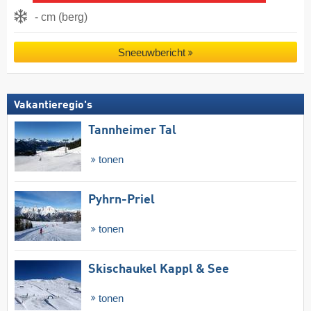
- cm (berg)
Sneeuwbericht
Vakantieregio's
Tannheimer Tal
tonen
Pyhrn-Priel
tonen
Skischaukel Kappl & See
tonen