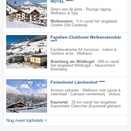
HOTEL ****
Direct aan de piste · Rustige ligging ·
Wellness & Spa
Wolkenstein
·
0 m vanaf het skigebied
Gröden (Val Gardena)
Familien-Clubhotel Wolkensteinbär
S
***
Familievakantie All Inclusive · Indoor &
Outdoor actie · Wellness
Bramberg am Wildkogel
·
600 m vanaf
het skigebied Wildkogel – Neukirchen/​
Bramberg
Ferienhotel Lärchenhof ****
Actieve vakantie · Wellness met sauna &
zwembad · Culinaire verwennerij · Skibus
Kaunertal
·
20 km vanaf het skigebied
Kaunertaler Gletscher (Kaunertal-gletsjer)
Nog meer tophotels