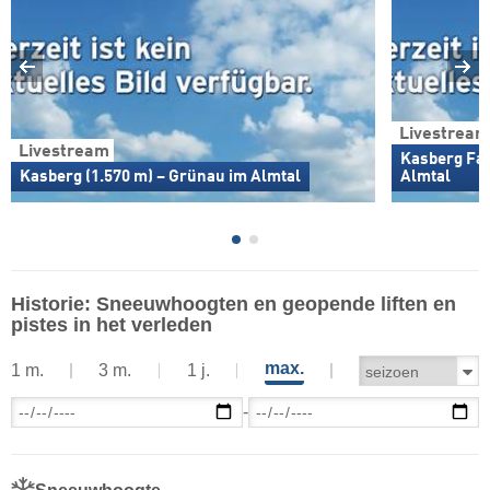
Livestream
Livestream
Kasberg Far
Kasberg (1.570 m) – Grünau im Almtal
Almtal
Historie: Sneeuwhoogten en geopende liften en
pistes in het verleden
max.
1 m.
3 m.
1 j.
-