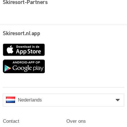
Skiresort-Partners
Skiresort.nl app
App
Store
Google
play
Nederlands
Contact
Over ons