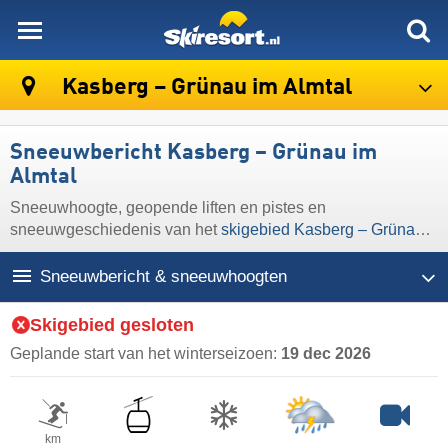
skiresort
Kasberg – Grünau im Almtal
Sneeuwbericht Kasberg – Grünau im
Almtal
Sneeuwhoogte, geopende liften en pistes en
sneeuwgeschiedenis van het
skigebied Kasberg – Grünau
im Almtal
Sneeuwbericht & sneeuwhoogten
Skigebied gesloten
Geplande start van het winterseizoen:
19 dec 2026
km