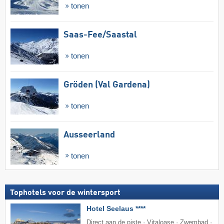
tonen
Saas-Fee/​Saastal
tonen
Gröden (Val Gardena)
tonen
Ausseerland
tonen
Tophotels voor de wintersport
Hotel Seelaus ****
Direct aan de piste · Vitaloase · Zwembad ·