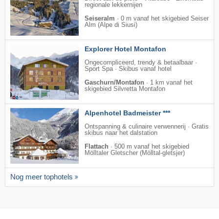
regionale lekkernijen
Seiseralm
·
0 m vanaf het skigebied Seiser
Alm (Alpe di Siusi)
Explorer Hotel Montafon
Ongecompliceerd, trendy & betaalbaar ·
Sport Spa · Skibus vanaf hotel
Gaschurn/Montafon
·
1 km vanaf het
skigebied Silvretta Montafon
Alpenhotel Badmeister ***
Ontspanning & culinaire verwennerij · Gratis
skibus naar het dalstation
Flattach
·
500 m vanaf het skigebied
Mölltaler Gletscher (Mölltal-gletsjer)
Nog meer tophotels