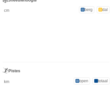
Sneeuwhoogte
berg
dal
cm
Pistes
open
totaal
km