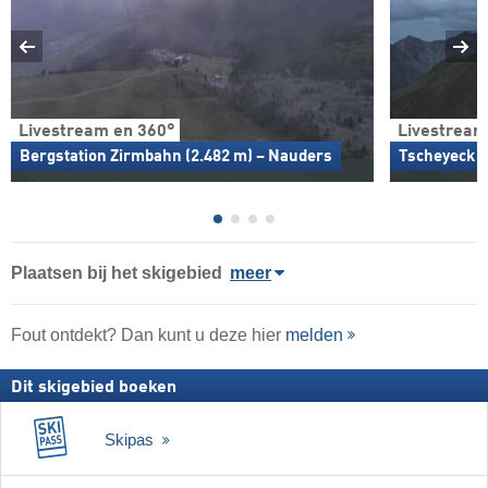
Livestream en 360°
Livestream
Bergstation Zirmbahn (2.482 m) – Nauders
Tscheyeck B
Plaatsen bij het skigebied
meer
Fout ontdekt? Dan kunt u deze hier
melden
Dit skigebied boeken
Skipas