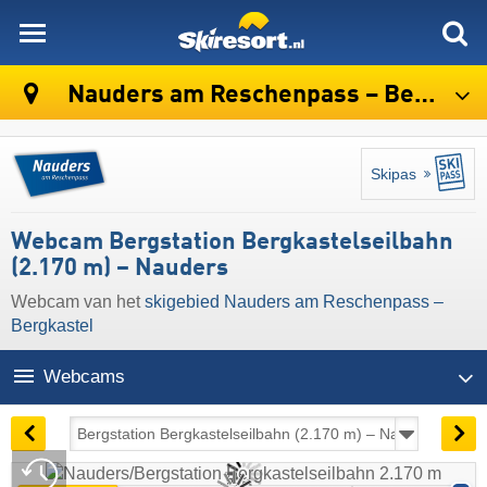
skiresort
Nauders am Reschenpass – Bergkastel
Skipas
Webcam Bergstation Bergkastelseilbahn
(2.170 m) – Nauders
Webcam van het
skigebied Nauders am Reschenpass –
Bergkastel
Webcams
22:39 | vandaag 10 aug
Live