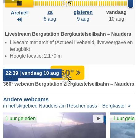
Archief
za
gisteren
vandaag
Archief
8 aug
9 aug
10 aug
Archief
Livestream Bergstation Bergkastelseilbahn – Nauders
Livecam met archief (Actueel livebeeld, liveweergave en
terugblik)
Hoogte locatie: 2.170 m
360°
22:39 | vandaag 10 aug
Live
360° webcam Bergstation Bergkastelseilbahn – Nauders
Andere webcams
in het skigebied Nauders am Reschenpass – Bergkastel
1 uur geleden
1 uur gele