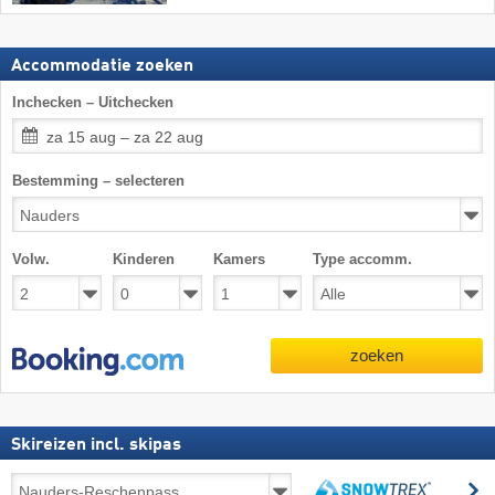
Accommodatie zoeken
Inchecken – Uitchecken
za 15 aug – za 22 aug
Bestemming – selecteren
Volw.
Kinderen
Kamers
Type accomm.
zoeken
Skireizen incl. skipas
Skireizen
z