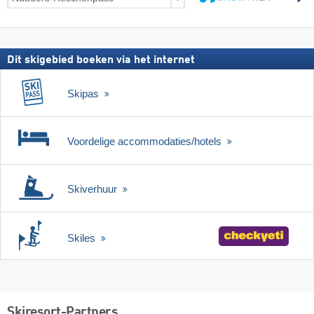
incl.
zoeken
skipas
Dit skigebied boeken via het internet
Skipas
Voordelige accommodaties/hotels
Skiverhuur
Skiles
Skiresort-Partners