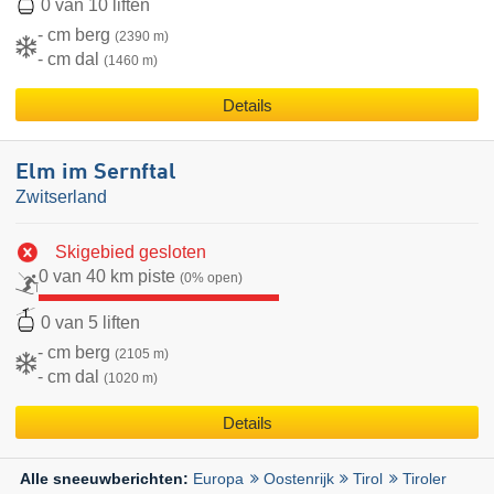
0 van 10 liften
- cm berg
(2390 m)
- cm dal
(1460 m)
Details
Elm im Sernftal
Zwitserland
Skigebied gesloten
0 van 40 km piste
(0% open)
0 van 5 liften
- cm berg
(2105 m)
- cm dal
(1020 m)
Details
Europa
Oostenrijk
Tirol
Tiroler
Alle sneeuwberichten: