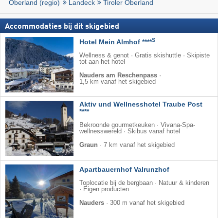
Oberland (regio)
Landeck
Tiroler Oberland
Accommodaties bij dit skigebied
S
Hotel Mein Almhof ****
Wellness & genot · Gratis skishuttle · Skipiste
tot aan het hotel
Nauders am Reschenpass
·
1,5 km vanaf het skigebied
Aktiv und Wellnesshotel Traube Post
****
Bekroonde gourmetkeuken · Vivana-Spa-
wellnesswereld · Skibus vanaf hotel
Graun
·
7 km vanaf het skigebied
Apartbauernhof Valrunzhof
Toplocatie bij de bergbaan · Natuur & kinderen
· Eigen producten
Nauders
·
300 m vanaf het skigebied