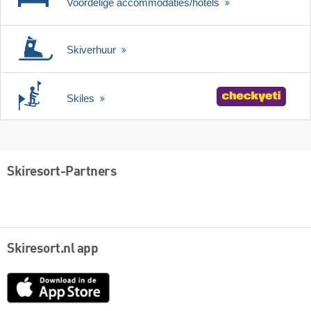
Voordelige accommodaties/hotels
Skiverhuur
Skiles
Skiresort-Partners
Skiresort.nl app
App
Store