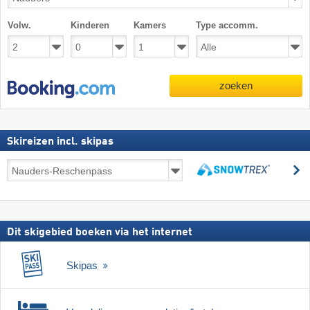
Volw.
Kinderen
Kamers
Type accomm.
zoeken
Skireizen incl. skipas
Skireizen
z
incl.
zoeken
skipas
Dit skigebied boeken via het internet
Skipas