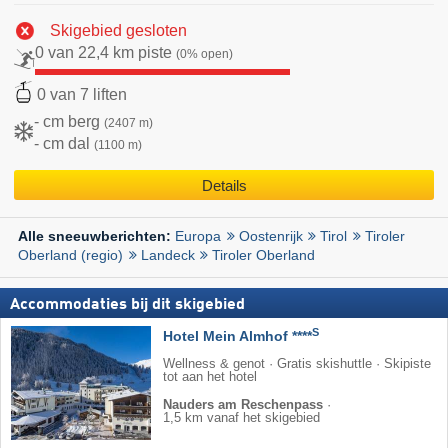
Skigebied gesloten
0 van 22,4 km piste
(0% open)
0 van 7 liften
- cm berg
(2407 m)
- cm dal
(1100 m)
Details
Europa
Oostenrijk
Tirol
Tiroler
Alle sneeuwberichten:
Oberland (regio)
Landeck
Tiroler Oberland
Accommodaties bij dit skigebied
S
Hotel Mein Almhof ****
Wellness & genot · Gratis skishuttle · Skipiste
tot aan het hotel
Nauders am Reschenpass
·
1,5 km vanaf het skigebied