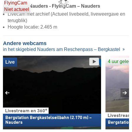
FlyingCam
Livestream Nauders - FlyingCam – Nauders
Niet actueel
Livecam met archief (Actueel livebeeld, liveweergave en
terugblik)
Hoogte locatie: 2.465 m
Andere webcams
in het skigebied Nauders am Reschenpass – Bergkastel
4 uur gele
Live
Livestream en 360°
Livestream
Bergstation Bergkastelseilbahn (2.170 m) –
Nauders
Bergstation