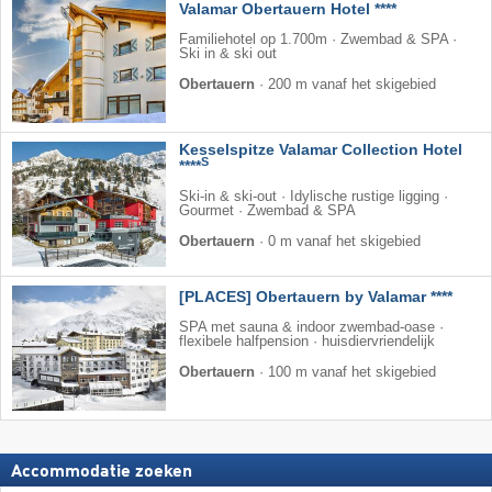
Valamar Obertauern Hotel ****
Familiehotel op 1.700m · Zwembad & SPA ·
Ski in & ski out
Obertauern
·
200 m vanaf het skigebied
Kesselspitze Valamar Collection Hotel
S
****
Ski-in & ski-out · Idylische rustige ligging ·
Gourmet · Zwembad & SPA
Obertauern
·
0 m vanaf het skigebied
[PLACES] Obertauern by Valamar ****
SPA met sauna & indoor zwembad-oase ·
flexibele halfpension · huisdiervriendelijk
Obertauern
·
100 m vanaf het skigebied
Accommodatie zoeken