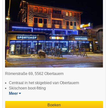
Römerstraße 69, 5562 Obertauern
Centraal in het skigebied van Obertauern
Skischoen boot-fitting
Meer
Boeken