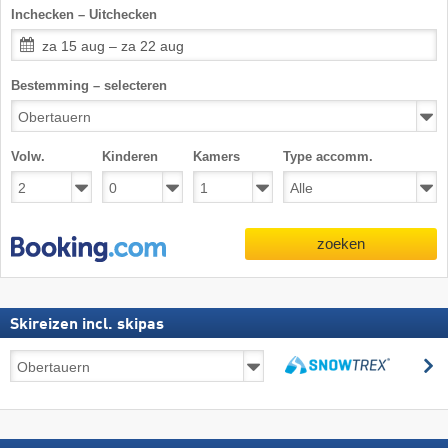
Inchecken – Uitchecken
za 15 aug – za 22 aug
Bestemming – selecteren
Volw.
Kinderen
Kamers
Type accomm.
zoeken
Skireizen incl. skipas
Skireizen
z
incl.
zoeken
skipas