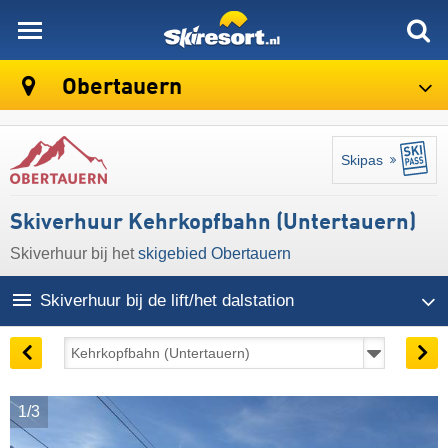
skiresort
Obertauern
Skipas
Skiverhuur Kehrkopfbahn (Untertauern)
Skiverhuur bij het
skigebied Obertauern
Skiverhuur bij de lift/het dalstation
1/3