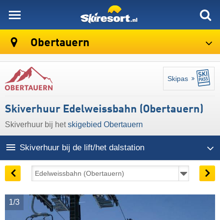
skiresort
Obertauern
Skipas
Skiverhuur Edelweissbahn (Obertauern)
Skiverhuur bij het
skigebied Obertauern
Skiverhuur bij de lift/het dalstation
1/3