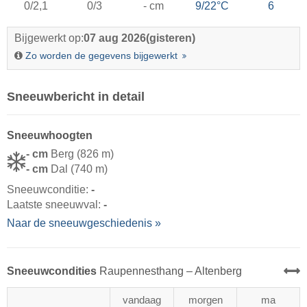
0/2,1
0/3
- cm
9/22°C
6
Bijgewerkt op:
07 aug 2026
(gisteren)
Zo worden de gegevens bijgewerkt
Sneeuwbericht in detail
Sneeuwhoogten
- cm
Berg (826 m)
- cm
Dal (740 m)
Sneeuwconditie:
-
Laatste sneeuwval:
-
Naar de sneeuwgeschiedenis »
Sneeuwcondities
Raupennesthang – Altenberg
vandaag
morgen
ma