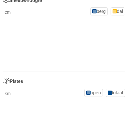
Sneeuwhoogte
berg
dal
cm
Pistes
open
totaal
km