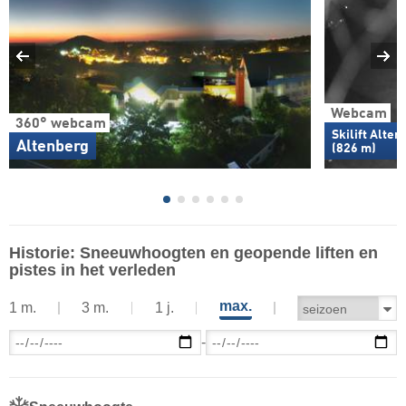
Webcam
360° webcam
Skilift Alte
Altenberg
(826 m)
Historie: Sneeuwhoogten en geopende liften en
pistes in het verleden
max.
1 m.
3 m.
1 j.
-