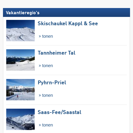
Vakantieregio's
Skischaukel Kappl & See
tonen
Tannheimer Tal
tonen
Pyhrn-Priel
tonen
Saas-Fee/​Saastal
tonen