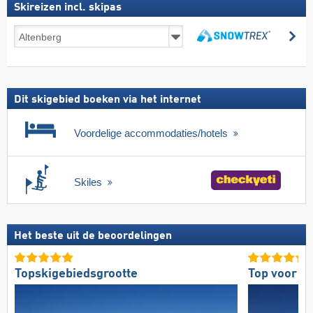
Skireizen incl. skipas
Skireizen
zo
incl.
zoeken
skipas
Dit skigebied boeken via het internet
Voordelige accommodaties/hotels
Skiles
Het beste uit de beoordelingen
Topskigebiedsgrootte
Top voor g