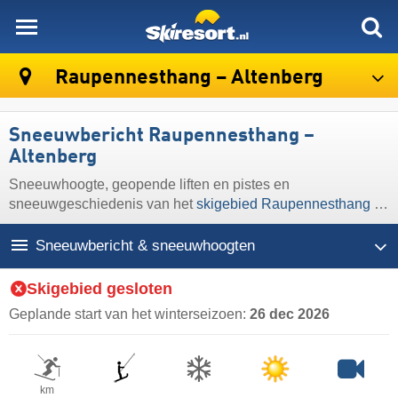
skiresort
Raupennesthang – Altenberg
Sneeuwbericht Raupennesthang –
Altenberg
Sneeuwhoogte, geopende liften en pistes en
sneeuwgeschiedenis van het
skigebied Raupennesthang –
Altenberg
Sneeuwbericht & sneeuwhoogten
Skigebied gesloten
Geplande start van het winterseizoen:
26 dec 2026
km