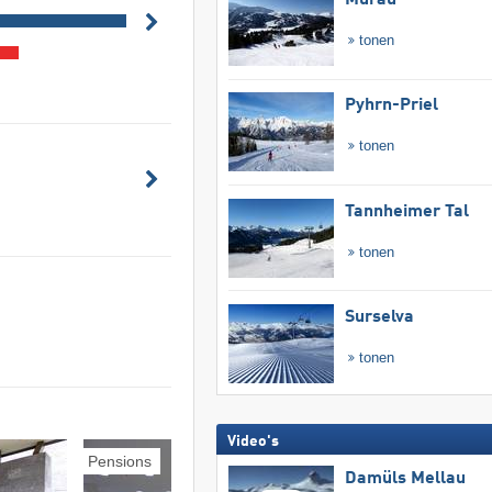
Murau
tonen
Pyhrn-Priel
tonen
Tannheimer Tal
tonen
Surselva
tonen
Video's
Pensions
Ski-in/Ski-out
Damüls Mellau