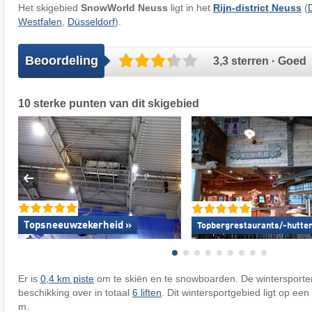
Het skigebied
SnowWorld Neuss
ligt in het
Rijn-district Neuss
(
Westfalen
,
Düsseldorf
).
Beoordeling
3,3 sterren · Goed
10 sterke punten van dit skigebied
Topsneeuwzekerheid »
Topbergrestaurants/-hutte
Er is
0,4 km piste
om te skiën en te snowboarden. De wintersport
beschikking over in totaal
6 liften
. Dit wintersportgebied ligt op ee
m.