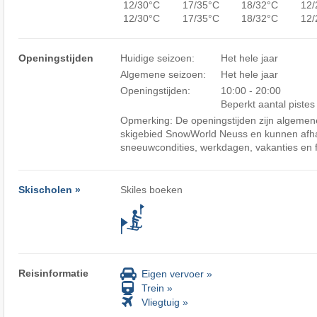
12/30°C
17/35°C
18/32°C
12/
12/30°C
17/35°C
18/32°C
12/
Openingstijden
Huidige seizoen:
Het hele jaar
Algemene seizoen:
Het hele jaar
Openingstijden:
10:00 - 20:00
Beperkt aantal piste
Opmerking: De openingstijden zijn algemene
skigebied SnowWorld Neuss en kunnen afha
sneeuwcondities, werkdagen, vakanties en 
Skischolen »
Skiles boeken
Reisinformatie
Eigen vervoer »
Trein »
Vliegtuig »