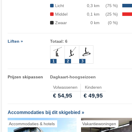
Licht
0,3 km
(75 %)
Middel
0,1 km
(25 %)
Zwaar
0 km
(0 %)
Liften »
Totaal: 6
1
2
3
Prijzen skipassen
Dagkaart-hoogseizoen
Volwassenen
Kinderen
€ 54,95
€ 49,95
Accommodaties bij dit skigebied »
Accommodaties & hotels
Vakantiewoningen