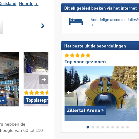
Duitsland
,
Noordrijn-
Dit skigebied boeken via het internet
Voordelige accommodaties/h
Het beste uit de beoordelingen
Top voor gezinnen
Toppistepreparatie »
Top voor gezinne
n »
Zillertal Arena
ers hebben de
n hoogte van 60 tot 110