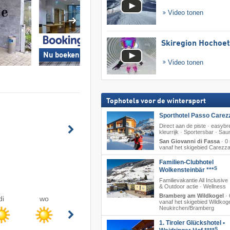
Video tonen
Skiregion Hochoe
Nu boeken »
Nu boeken »
Video tonen
Tophotels voor de wintersport
Sporthotel Passo Carez
Direct aan de piste · easyb
kleurrijk · Sportersbar · Sau
San Giovanni di Fassa
·
0
vanaf het skigebied Carezz
Familien-Clubhotel
S
Wolkensteinbär ***
Familievakantie All Inclusive
& Outdoor actie · Wellness
Bramberg am Wildkogel
·
di
wo
vanaf het skigebied Wildkoge
Neukirchen/​Bramberg
1. Tiroler Glückshotel •
S