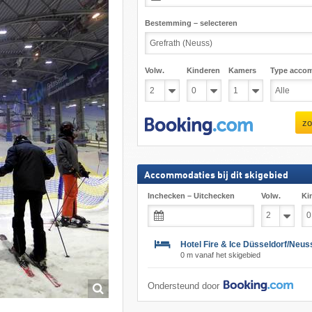
Bestemming – selecteren
Volw.
Kinderen
Kamers
Type acco
zo
Accommodaties bij dit skigebied
Inchecken – Uitchecken
Volw.
Ki
Hotel Fire & Ice Düsseldorf/Neuss
0 m vanaf het skigebied
Ondersteund door