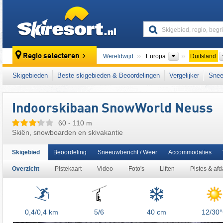
skiresort
Continenten
Regio selecteren
Wereldwijd
Europa
Duitsland
Dit skigebied ligt ook in:
West-Duitsland
,
Dui
Skigebieden
Beste skigebieden & Beoordelingen
Vergelijker
Snee
Indoorskibaan SnowWorld Neuss
60 - 110 m
Skiën, snowboarden en skivakantie
Skigebied
Beoordeling
Sneeuwbericht / Weer
Accommodaties
Overzicht
Pistekaart
Video
Foto's
Liften
Pistes & af
Liften
0,4/0,4
km
5/6
40 cm
12/30