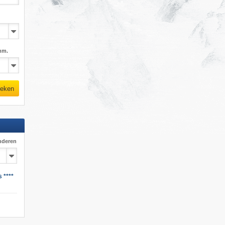
mm.
eken
nderen
 ****