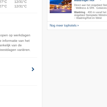
Waidringer Hof ****
27°C
12/31°C
Direct aan het skigebied Stei
27°C
12/31°C
· Wellness & SPA · Geluksk
Waidring
·
400 m vanaf het
skigebied Steinplatte Winkl
– Waidring/​Reit im Winkl
Nog meer tophotels
s open op werkdagen
 informatie van het
nkelijk van de
feestdagen variëren.