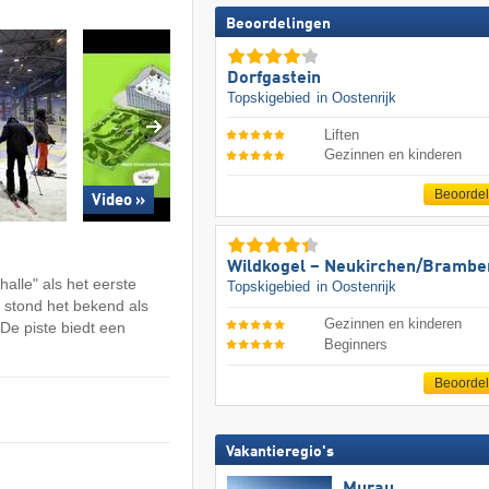
Beoordelingen
Dorfgastein
Topskigebied
in Oostenrijk
Liften
Gezinnen en kinderen
Beoorde
Video »
Wildkogel – Neukirchen/​Brambe
lle" als het eerste
Topskigebied
in Oostenrijk
 stond het bekend als
Gezinnen en kinderen
De piste biedt een
Beginners
Beoorde
Vakantieregio's