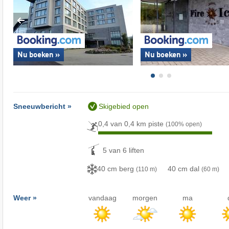
Nu boeken »
Nu boeken »
Sneeuwbericht »
Skigebied open
0,4 van 0,4 km piste
(100% open)
5 van 6 liften
40 cm berg
40 cm dal
(110 m)
(60 m)
Weer »
vandaag
morgen
ma