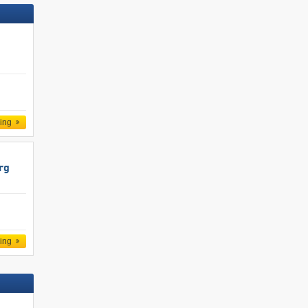
ling
rg
ling