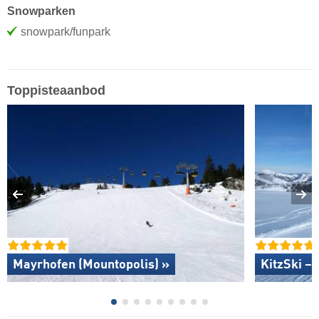
Snowparken
snowpark/funpark
Toppisteaanbod
Mayrhofen (Mountopolis) »
KitzSki – 