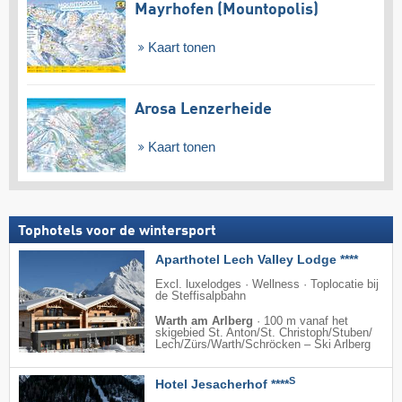
Mayrhofen (Mountopolis)
Kaart tonen
Arosa Lenzerheide
Kaart tonen
Tophotels voor de wintersport
Aparthotel Lech Valley Lodge ****
Excl. luxelodges · Wellness · Toplocatie bij
de Steffisalpbahn
Warth am Arlberg
·
100 m vanaf het
skigebied St. Anton/​St. Christoph/​Stuben/​
Lech/​Zürs/​Warth/​Schröcken – Ski Arlberg
S
Hotel Jesacherhof ****