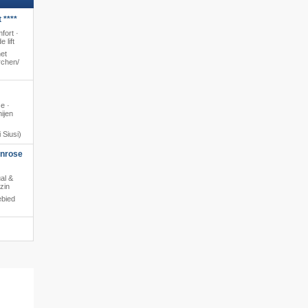
 ****
fort ·
 lift
et
chen/​
se ·
ijen
 Siusi)
enrose
al &
zin
ebied