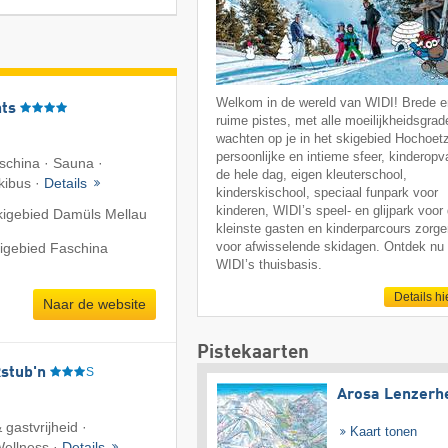
Welkom in de wereld van WIDI! Brede e
ts
ruime pistes, met alle moeilijkheidsgrad
wachten op je in het skigebied Hochoet
persoonlijke en intieme sfeer, kinderop
aschina · Sauna ·
de hele dag, eigen kleuterschool,
Skibus ·
Details
kinderskischool, speciaal funpark voor
kinderen, WIDI’s speel- en glijpark voor
kigebied Damüls Mellau
kleinste gasten en kinderparcours zorg
voor afwisselende skidagen. Ontdek nu
kigebied Faschina
WIDI’s thuisbasis.
Details hi
Naar de website
Pistekaarten
stub'n
S
Arosa Lenzerh
gastvrijheid ·
Kaart tonen
Wellness ·
Details