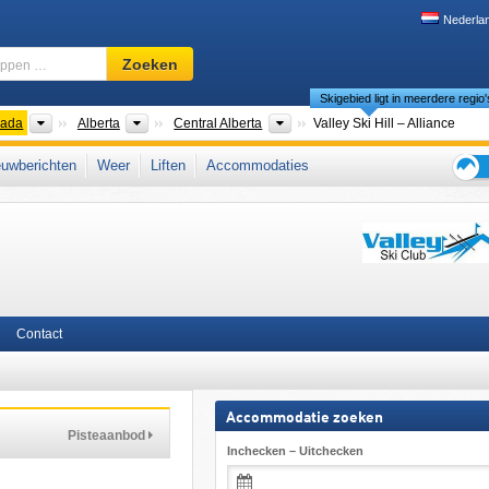
Nederla
Skigebied,
Zoeken
regio,
Skigebied ligt in meerdere regio'
begrippen
…
nten
Landen
Provincies
Regio's
ada
Alberta
Central Alberta
Valley Ski Hill – Alliance
West-Canada
uwberichten
Weer
Liften
Accommodaties
Tips
voor
de
skiva
Contact
Accommodatie zoeken
Pisteaanbod
Inchecken – Uitchecken