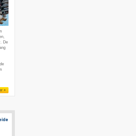
n
en,
z. De
vang
 de
en
er
eide