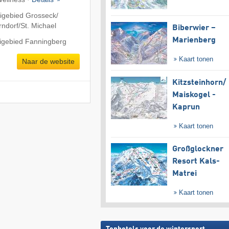
igebied Grosseck/​
ndorf/​St. Michael
Biberwier –
Marienberg
kigebied Fanningberg
Kaart tonen
Naar de website
Kitzsteinhorn/​
Maiskogel -
Kaprun
Kaart tonen
Großglockner
Resort Kals-
Matrei
Kaart tonen