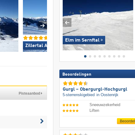
Elm im Sernftal
Zillertal Arena »
Dolomites Val Gard
Beoordelingen
Gurgl – Obergurgl-Hochgurgl
Pisteaanbod
5-sterrenskigebied
in Oostenrijk
Sneeuwzekerheid
Liften
Beoorde