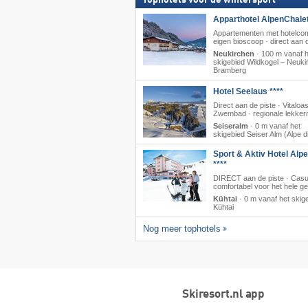
Tophotels voor de wintersport
Apparthotel AlpenChalet
Appartementen met hotelcom
eigen bioscoop · direct aan de
Neukirchen
·
100 m vanaf h
skigebied Wildkogel – Neukir
Bramberg
Hotel Seelaus ****
Direct aan de piste · Vitaloa
Zwembad · regionale lekkern
Seiseralm
·
0 m vanaf het
skigebied Seiser Alm (Alpe di
Sport & Aktiv Hotel Alp
****
DIRECT aan de piste · Casu
comfortabel voor het hele ge
Kühtai
·
0 m vanaf het skig
Kühtai
Nog meer tophotels
Skiresort.nl app