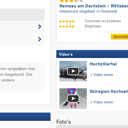
Ramsau am Dachstein – Rittisbe
Interessant skigebied
in Oostenrijk
Gezinnen en kinderen
Beginners
Beoorde
Video's
Hochzillertal
nen vergelijken met
en toegekend. Dat
Video tonen
e andere
Skiregion Hochoe
Video tonen
Foto's