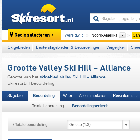
skiresort
Contine
Regio selecteren
Wereldwijd
Noord-Amerika
Can
Dit skigebied ligt ook in:
Canadian Prairies
,
Skigebieden
Beste skigebieden & Beoordelingen
Vergelijker
Snee
Grootte Valley Ski Hill – Alliance
Grootte van het
skigebied Valley Ski Hill – Alliance
Skiresort.nl Beoordeling
Skigebied
Beoordeling
Weer
Accommodaties
Reisinformatie
Totale beoordeling
Beoordelingscriteria
Totale beoordeling