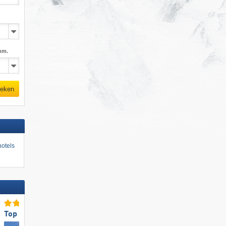
mm.
eken
otels
Top voor gezinnen
Top voor gezinnen