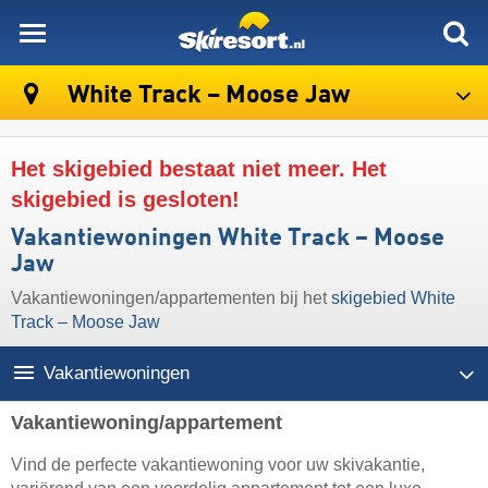
skiresort
White Track – Moose Jaw
Het skigebied bestaat niet meer. Het
skigebied is gesloten!
Vakantiewoningen White Track – Moose
Jaw
Vakantiewoningen/appartementen bij het
skigebied White
Track – Moose Jaw
Vakantiewoningen
Vakantiewoning/appartement
Vind de perfecte vakantiewoning voor uw skivakantie,