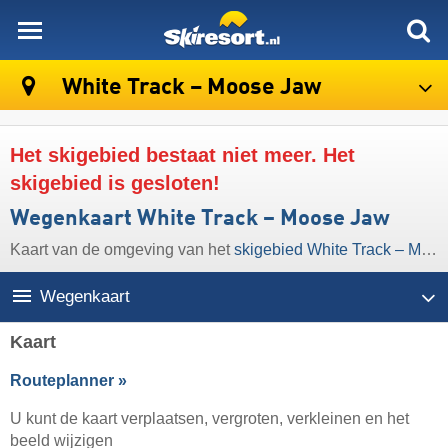
skiresort
White Track – Moose Jaw
Het skigebied bestaat niet meer. Het
skigebied is gesloten!
Wegenkaart White Track – Moose Jaw
Kaart van de omgeving van het
skigebied White Track – Moose Jaw
Wegenkaart
Kaart
Routeplanner »
U kunt de kaart verplaatsen, vergroten, verkleinen en het
beeld wijzigen