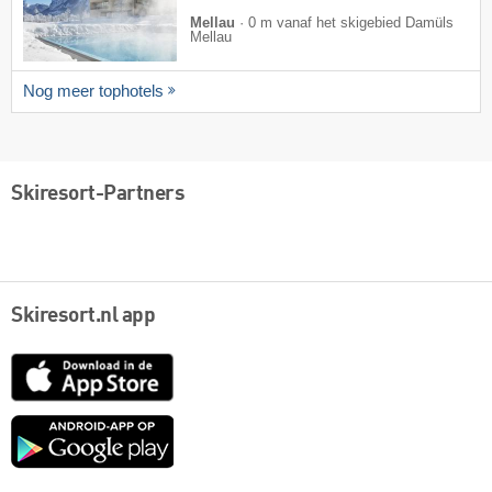
Mellau
·
0 m vanaf het skigebied Damüls
Mellau
Nog meer tophotels
Skiresort-Partners
Skiresort.nl app
App
Store
Google
play