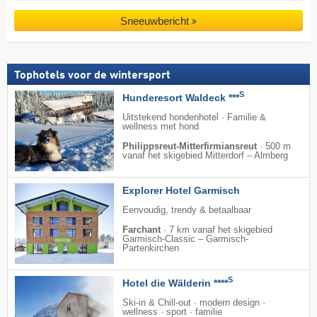
Sneeuwbericht
Tophotels voor de wintersport
S
Hunderesort Waldeck ***
Uitstekend hondenhotel · Familie &
wellness met hond
Philippsreut-Mitterfirmiansreut
·
500 m
vanaf het skigebied Mitterdorf – Almberg
Explorer Hotel Garmisch
Eenvoudig, trendy & betaalbaar
Farchant
·
7 km vanaf het skigebied
Garmisch-Classic – Garmisch-
Partenkirchen
S
Hotel die Wälderin ****
Ski-in & Chill-out · modern design ·
wellness · sport · familie