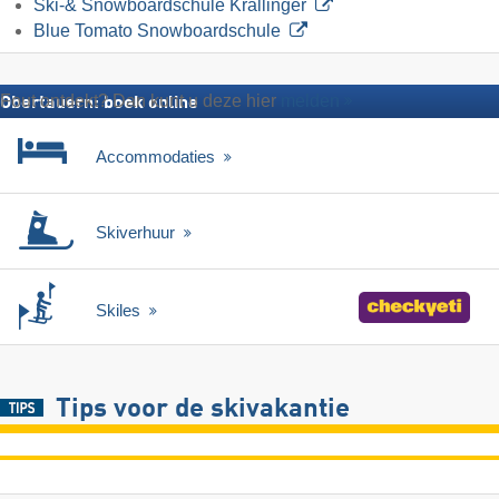
Ski-& Snowboardschule Krallinger
Blue Tomato Snowboardschule
Fout ontdekt? Dan kunt u deze hier
melden
Obertauern: boek online
Accommodaties
Skiverhuur
Skiles
Tips voor de skivakantie