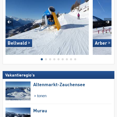
Bellwald
Arber
Vakantieregio's
Altenmarkt-Zauchensee
tonen
Murau