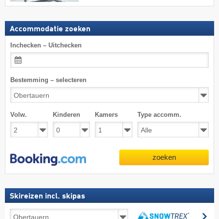
Accommodatie zoeken
Inchecken – Uitchecken
Bestemming – selecteren
Volw.
Kinderen
Kamers
Type accomm.
zoeken
Skireizen incl. skipas
Skireizen
zo