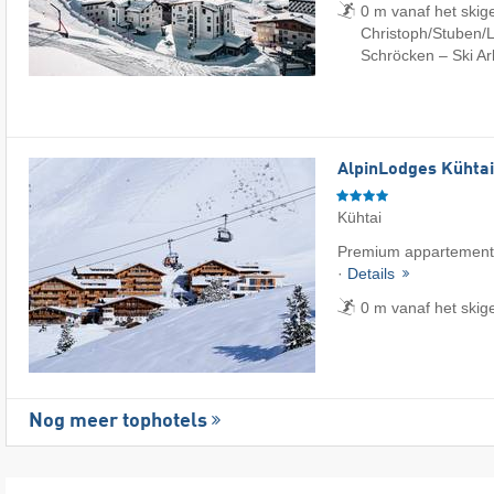
0 m vanaf het skige
Christoph/​Stuben/​L
Schröcken – Ski Ar
AlpinLodges Kühtai
Kühtai
Premium appartementen
·
Details
0 m vanaf het skig
Nog meer tophotels