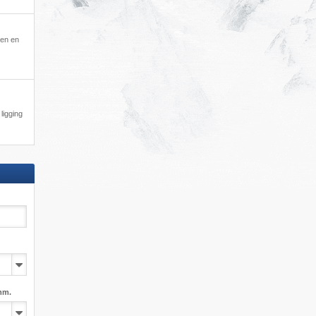
nen en
 ligging
mm.