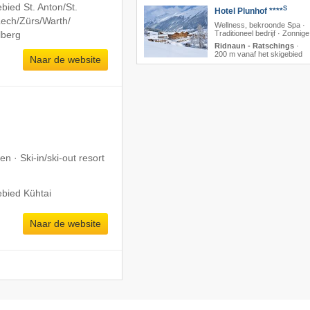
bied St. Anton/​St.
S
Hotel Plunhof ****
ech/​Zürs/​Warth/​
Wellness, bekroonde Spa ·
Traditioneel bedrijf · Zonnige
lberg
Ridnaun - Ratschings
·
200 m vanaf het skigebied
Naar de website
 · Ski-in/ski-out resort
ebied Kühtai
Naar de website