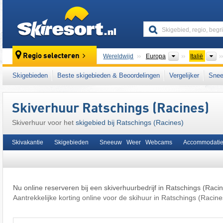
skiresort
Continenten
L
Regio selecteren
Wereldwijd
Europa
Italië
Deze plaats ligt ook in:
Stubaier Alpen
,
Boz
Skigebieden
Beste skigebieden & Beoordelingen
Vergelijker
Snee
Zuid-Europa
,
oostelijk deel van de Alpen
,
Al
Skiverhuur Ratschings (Racines)
Skiverhuur voor het
skigebied bij Ratschings (Racines)
Skivakantie
Skigebieden
Sneeuw Weer Webcams
Accommodati
Nu online reserveren bij een skiverhuurbedrijf in Ratschings (Racin
Aantrekkelijke korting online voor de skihuur in Ratschings (Racine