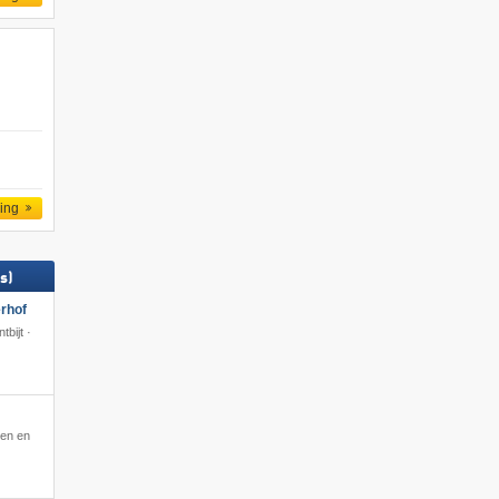
ling
s)
rhof
bijt ·
nen en