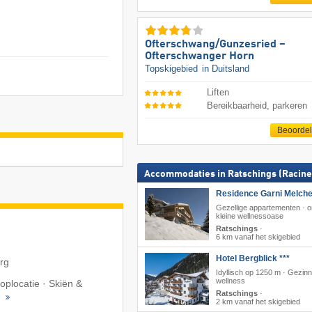
Ofterschwang/​Gunzesried –
Ofterschwanger Horn
Topskigebied
in Duitsland
Liften
Bereikbaarheid, parkeren
Beoorde
Accommodaties in Ratschings (Racine
Residence Garni Melche
Gezellige appartementen · ont
kleine wellnessoase
Ratschings
·
6 km vanaf het skigebied
Hotel Bergblick ***
erg
Idyllisch op 1250 m · Gezin
wellness
toplocatie · Skiën &
Ratschings
·
g
2 km vanaf het skigebied