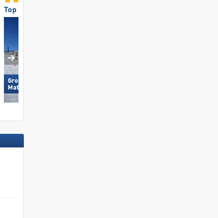
Top voor gezinnen
Topliften
Großglockner Resort Kals-
Skicircus Saalbach Hintergle
Matrei
Leogang Fieberbrunn