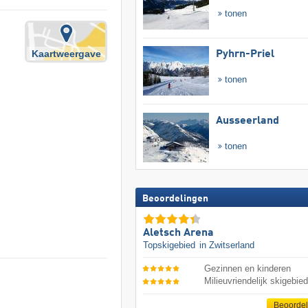
tonen
Kaartweergave
Pyhrn-Priel
tonen
Ausseerland
tonen
Beoordelingen
Aletsch Arena
Topskigebied
in Zwitserland
Gezinnen en kinderen
Milieuvriendelijk skigebie
Beoorde