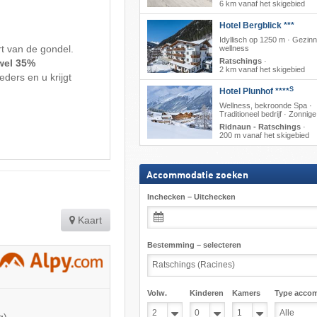
6 km vanaf het skigebied
Hotel Bergblick ***
Idyllisch op 1250 m · Gezin
rt van de gondel.
wellness
Ratschings
·
 wel 35%
2 km vanaf het skigebied
eders en u krijgt
S
Hotel Plunhof ****
Wellness, bekroonde Spa ·
Traditioneel bedrijf · Zonnige
Ridnaun - Ratschings
·
200 m vanaf het skigebied
Accommodatie zoeken
Inchecken – Uitchecken
Kaart
Bestemming – selecteren
Volw.
Kinderen
Kamers
Type acco
g)