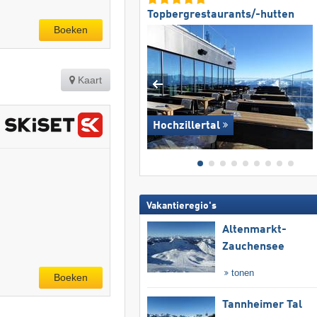
Topbergrestaurants/-hutten
Boeken
Kaart
Hochzillertal
Vakantieregio's
Altenmarkt-
Zauchensee
tonen
Boeken
Tannheimer Tal