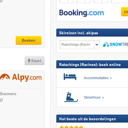
zo
Skireizen incl. skipas
Boeken
Skireizen
incl.
skipas
zoeken
Kaart
Ratschings (Racines): boek online
Accommodaties
 Brennero
Skiverhuur
g)
Het beste uit de beoordelingen