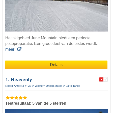
Het skigebied June Mountain biedt een perfecte
pistepreparatie. Een groot deel van de pistes wordt…
meer
Details
1. Heavenly
Noord-Amerika
VS
Western United States
Lake Tahoe
Testresultaat: 5 van de 5 sterren