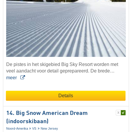
De pistes in het skigebied Big Sky Resort worden met
veel aandacht voor detail geprepareerd. De brede…
meer
Details
14. Big Snow American Dream
(indoorskibaan)
Noord-Amerika
VS
New Jersey