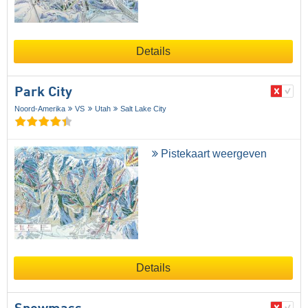
Details
Park City
Noord-Amerika
VS
Utah
Salt Lake City
Pistekaart weergeven
Details