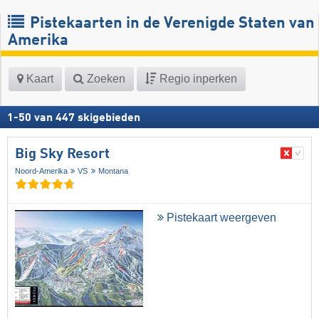
Pistekaarten in de Verenigde Staten van
Amerika
Kaart
Zoeken
Regio inperken
1
-
50
van
447
skigebieden
Big Sky Resort
Noord-Amerika
VS
Montana
Pistekaart weergeven