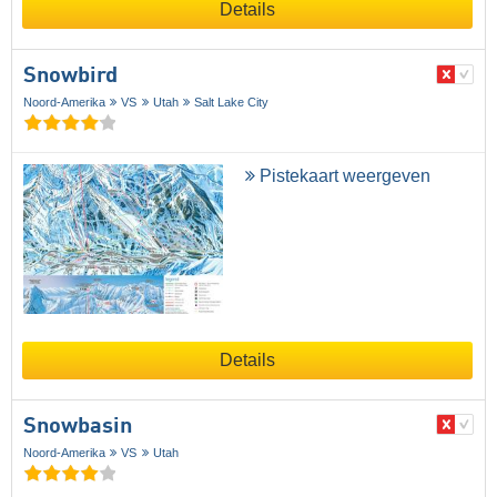
Details
Snowbird
Noord-Amerika
VS
Utah
Salt Lake City
Pistekaart weergeven
Details
Snowbasin
Noord-Amerika
VS
Utah