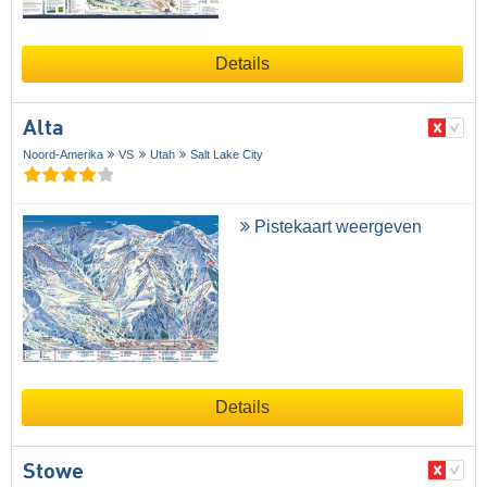
Details
Alta
Noord-Amerika
VS
Utah
Salt Lake City
Pistekaart weergeven
Details
Stowe