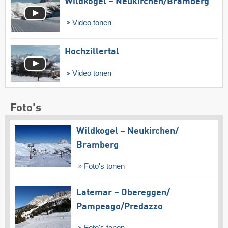
Wildkogel – Neukirchen/​Bramberg
Video tonen
Hochzillertal
Video tonen
Foto's
Wildkogel – Neukirchen/​
Bramberg
Foto's tonen
Latemar – Obereggen/​
Pampeago/​Predazzo
Foto's tonen